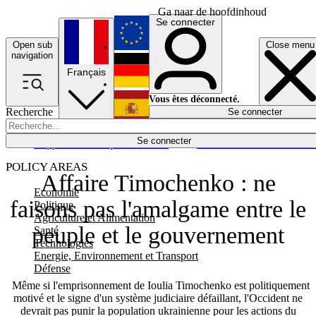
Ga naar de hoofdinhoud
Se connecter
Open sub
Close menu
English
navigation
Français
Deutsch
Vous êtes déconnecté.
Recherche
Se connecter
Español
Lumières éteintes
Se connecter
Rapporteur
Politique
Économie
Newsletters
Evénements
Em
POLICY AREAS
Affaire Timochenko : ne
Economie
faisons pas l'amalgame entre le
Politique
Agriculture et Alimentation
peuple et le gouvernement
Santé
Technologies
Energie, Environnement et Transport
Défense
Même si l'emprisonnement de Ioulia Timochenko est politiquement
motivé et le signe d'un système judiciaire défaillant, l'Occident ne
devrait pas punir la population ukrainienne pour les actions du