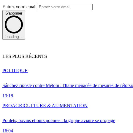
Entrez votre email
S'abonner
Loading...
LES PLUS RÉCENTS
POLITIQUE
Sánchez riposte contre Meloni : l'Italie menacée de mesures de rétorsi
19:18
PRO
AGRICULTURE & ALIMENTATION
Poulets, bovins et ours polaires : la grippe aviaire se propage
16:04