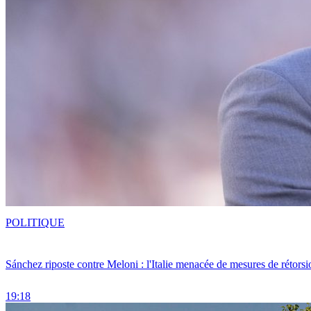
POLITIQUE
Sánchez riposte contre Meloni : l'Italie menacée de mesures de rétorsi
19:18