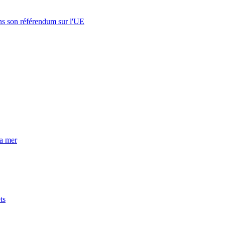
s son référendum sur l'UE
la mer
ts