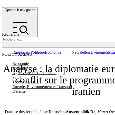
Open sub navigation
Recherche
Rapporteur
Politique
Économie
Newsletters
Evénements
Em
POLICY AREAS
Economie
Analyse : la diplomatie eu
Politique
Agriculture et Alimentation
conflit sur le programm
Santé
Technologies
Energie, Environnement et Transport
iranien
Défense
Dans ce dossier publié par
Deutsche-Aussenpolitik.De
,
Marco Ove