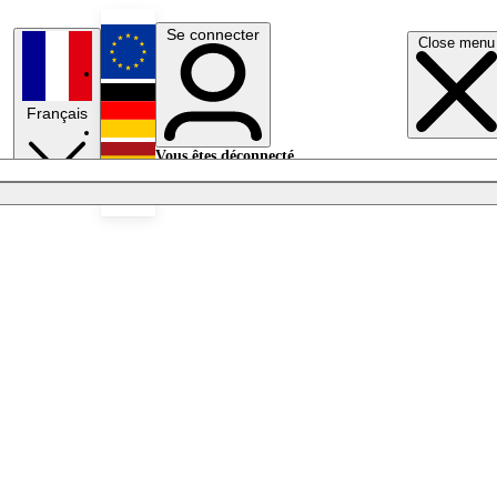
Se connecter
Close menu
English
Français
Deutsch
Vous êtes déconnecté.
Se connecter
Español
Lumières éteintes