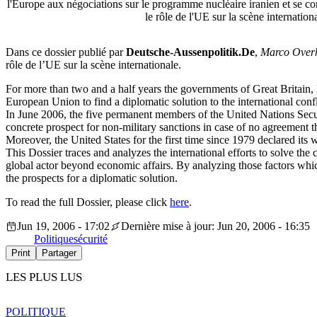
l'Europe aux négociations sur le programme nucléaire iranien et se c
le rôle de l'UE sur la scène internationa
Dans ce dossier publié par
Deutsche-Aussenpolitik.De
,
Marco Over
rôle de l’UE sur la scène internationale.
For more than two and a half years the governments of Great Britain,
European Union to find a diplomatic solution to the international conf
In June 2006, the five permanent members of the United Nations Secur
concrete prospect for non-military sanctions in case of no agreement 
Moreover, the United States for the first time since 1979 declared its wi
This Dossier traces and analyzes the international efforts to solve th
global actor beyond economic affairs. By analyzing those factors which
the prospects for a diplomatic solution.
To read the full Dossier, please click
here
.
Jun 19, 2006 - 17:02
Dernière mise à jour: Jun 20, 2006 - 16:35
Politique
sécurité
Print
Partager
LES PLUS LUS
POLITIQUE