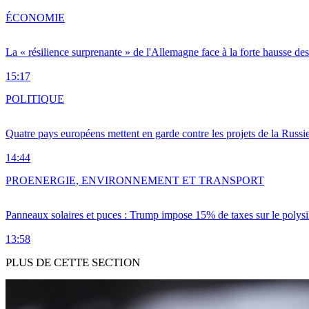
ÉCONOMIE
La « résilience surprenante » de l'Allemagne face à la forte hausse de
15:17
POLITIQUE
Quatre pays européens mettent en garde contre les projets de la Russi
14:44
PRO
ENERGIE, ENVIRONNEMENT ET TRANSPORT
Panneaux solaires et puces : Trump impose 15% de taxes sur le polysi
13:58
PLUS DE CETTE SECTION