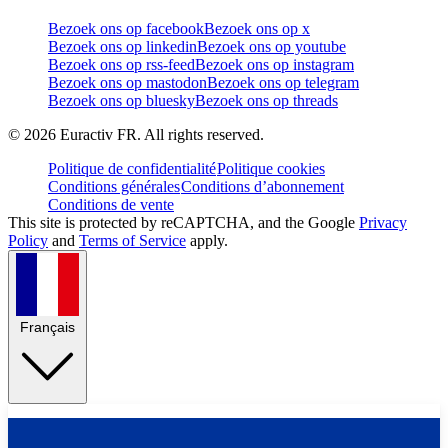
Bezoek ons op facebook
Bezoek ons op x
Bezoek ons op linkedin
Bezoek ons op youtube
Bezoek ons op rss-feed
Bezoek ons op instagram
Bezoek ons op mastodon
Bezoek ons op telegram
Bezoek ons op bluesky
Bezoek ons op threads
©
2026
Euractiv FR. All rights reserved.
Politique de confidentialité
Politique cookies
Conditions générales
Conditions d’abonnement
Conditions de vente
This site is protected by reCAPTCHA, and the Google
Privacy
Policy
and
Terms of Service
apply.
Français