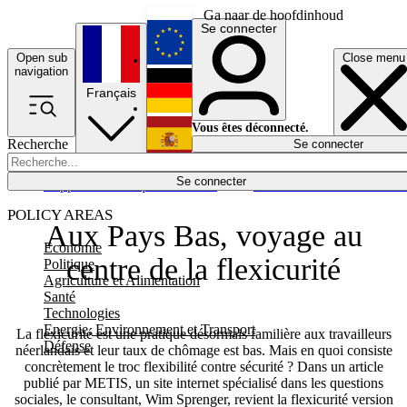
Ga naar de hoofdinhoud
Se connecter
Open sub
Close menu
English
navigation
Français
Deutsch
Vous êtes déconnecté.
Recherche
Se connecter
Español
Lumières éteintes
Se connecter
Rapporteur
Politique
Économie
Newsletters
Evénements
Em
POLICY AREAS
Aux Pays Bas, voyage au
Economie
centre de la flexicurité
Politique
Agriculture et Alimentation
Santé
Technologies
Energie, Environnement et Transport
La flexicurité est une pratique désormais familière aux travailleurs
Défense
néerlandais et leur taux de chômage est bas. Mais en quoi consiste
concrètement le troc flexibilité contre sécurité ? Dans un article
publié par METIS, un site internet spécialisé dans les questions
sociales, le consultant, Wim Sprenger, revient la flexicurité version