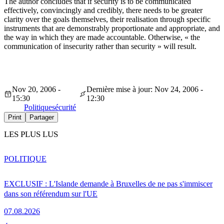
The author concludes that if security is to be communicated
effectively, convincingly and credibly, there needs to be greater
clarity over the goals themselves, their realisation through specific
instruments that are demonstrably proportionate and appropriate, and
the way in which they are made accountable. Otherwise, « the
communication of insecurity rather than security » will result.
Nov 20, 2006 -
Dernière mise à jour: Nov 24, 2006 -
15:30
12:30
Politique
sécurité
Print
Partager
LES PLUS LUS
POLITIQUE
EXCLUSIF : L'Islande demande à Bruxelles de ne pas s'immiscer
dans son référendum sur l'UE
07.08.2026