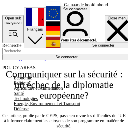
Ga naar de hoofdinhoud
Se connecter
Open sub
Close menu
English
navigation
Français
Deutsch
Vous êtes déconnecté.
Recherche
Se connecter
Español
Lumières éteintes
Se connecter
Rapporteur
Politique
Économie
Newsletters
Evénements
Em
POLICY AREAS
Communiquer sur la sécurité :
Economie
un échec de la diplomatie
Politique
Agriculture et Alimentation
européenne?
Santé
Technologies
Energie, Environnement et Transport
Défense
Cet article, publié par le CEPS, passe en revue les difficultés de l'UE
à informer clairement les citoyens de son programme en matière de
sécurité.