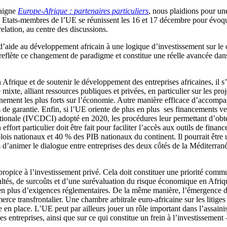
taigne
Europe-Afrique : partenaires particuliers
, nous plaidions pour une
es Etats-membres de l’UE se réunissent les 16 et 17 décembre pour évoq
relation, au centre des discussions.
aide au développement africain à une logique d’investissement sur le con
reflète ce changement de paradigme et constitue une réelle avancée dans
frique et de soutenir le développement des entreprises africaines, il s’ag
ixte, alliant ressources publiques et privées, en particulier sur les proj
aînement les plus forts sur l’économie. Autre manière efficace d’accompag
s de garantie. Enfin, si l’UE oriente de plus en plus ses financements ve
ionale (IVCDCI) adopté en 2020, les procédures leur permettant d’obten
fort particulier doit être fait pour faciliter l’accès aux outils de fin
is nationaux et 40 % des PIB nationaux du continent. Il pourrait être u
d’animer le dialogue entre entreprises des deux côtés de la Méditerranée
ropice à l’investissement privé. Cela doit constituer une priorité commu
icultés, de surcoûts et d’une surévaluation du risque économique en Afri
 en plus d’exigences réglementaires. De la même manière, l’émergence d
merce transfrontalier. Une chambre arbitrale euro-africaine sur les litige
 en place. L’UE peut par ailleurs jouer un rôle important dans l’assaini
les entreprises, ainsi que sur ce qui constitue un frein à l’investissemen