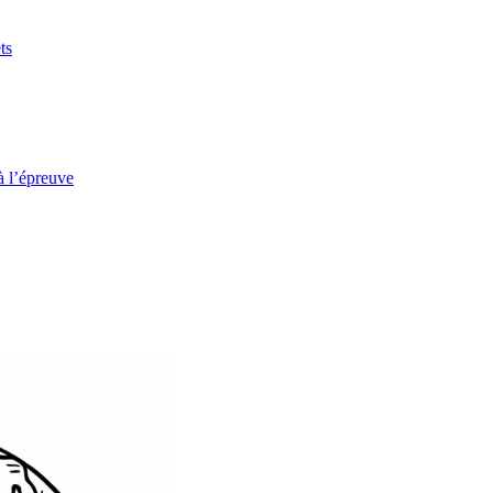
ts
à l’épreuve