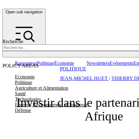
Open sub navigation
Recherche
Rapporteur
Politique
Économie
Newsletters
Evénements
Em
POLICY AREAS
POLITIQUE
Economie
JEAN-MICHEL HUET
/
THIERRY D
Politique
Agriculture et Alimentation
Santé
Investir dans le partenar
Technologies
Energie, Environnement et Transport
Défense
Afrique