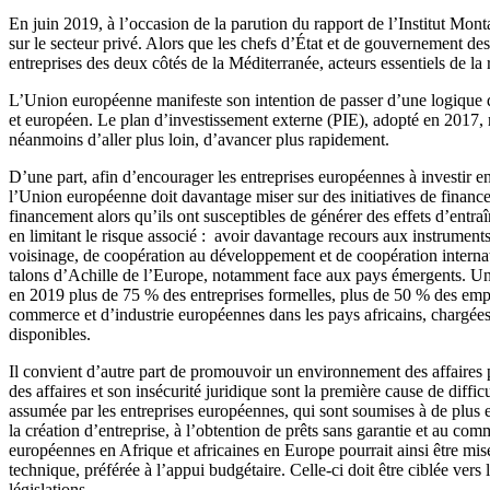
En juin 2019, à l’occasion de la parution du rapport de l’Institut Mon
sur le secteur privé. Alors que les chefs d’État et de gouvernement d
entreprises des deux côtés de la Méditerranée, acteurs essentiels de la 
L’Union européenne manifeste son intention de passer d’une logique d’
et européen. Le plan d’investissement externe (PIE), adopté en 2017, 
néanmoins d’aller plus loin, d’avancer plus rapidement.
D’une part, afin d’encourager les entreprises européennes à investir en A
l’Union européenne doit davantage miser sur des initiatives de finance m
financement alors qu’ils ont susceptibles de générer des effets d’entr
en limitant le risque associé : avoir davantage recours aux instrument
voisinage, de coopération au développement et de coopération internat
talons d’Achille de l’Europe, notamment face aux pays émergents. Un ef
en 2019 plus de 75 % des entreprises formelles, plus de 50 % des emplo
commerce et d’industrie européennes dans les pays africains, chargées 
disponibles.
Il convient d’autre part de promouvoir un environnement des affaires p
des affaires et son insécurité juridique sont la première cause de diff
assumée par les entreprises européennes, qui sont soumises à de plus
la création d’entreprise, à l’obtention de prêts sans garantie et au com
européennes en Afrique et africaines en Europe pourrait ainsi être mise
technique, préférée à l’appui budgétaire. Celle-ci doit être ciblée vers 
législations.