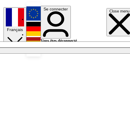
Se connecter
Close menu
English
Français
Deutsch
Vous êtes déconnecté.
Se connecter
Español
Lumières éteintes