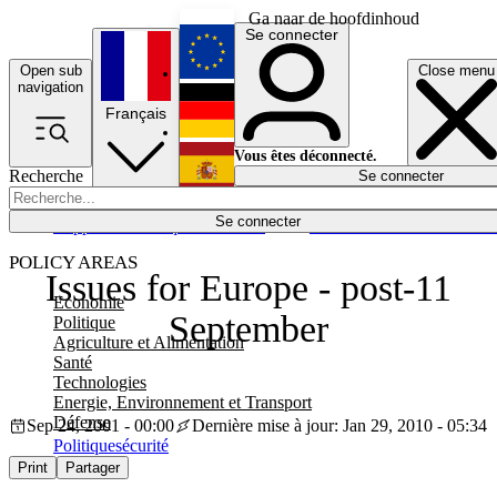
Ga naar de hoofdinhoud
Se connecter
Open sub
Close menu
English
navigation
Français
Deutsch
Vous êtes déconnecté.
Recherche
Se connecter
Español
Lumières éteintes
Se connecter
Rapporteur
Politique
Économie
Newsletters
Evénements
Em
POLICY AREAS
Issues for Europe - post-11
Economie
September
Politique
Agriculture et Alimentation
Santé
Technologies
Energie, Environnement et Transport
Défense
Sep 24, 2001 - 00:00
Dernière mise à jour: Jan 29, 2010 - 05:34
Politique
sécurité
Print
Partager