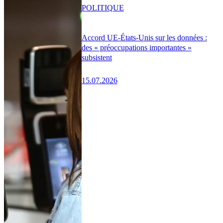
POLITIQUE
Accord UE-États-Unis sur les données :
des « préoccupations importantes »
subsistent
15.07.2026