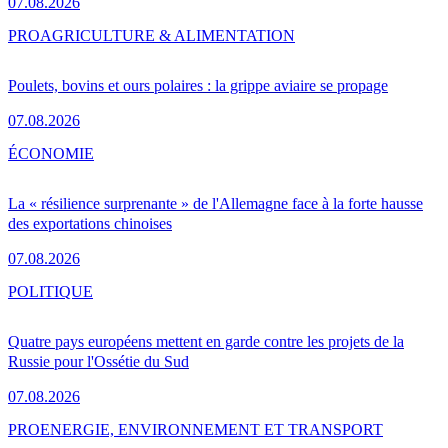
07.08.2026
PRO
AGRICULTURE & ALIMENTATION
Poulets, bovins et ours polaires : la grippe aviaire se propage
07.08.2026
ÉCONOMIE
La « résilience surprenante » de l'Allemagne face à la forte hausse
des exportations chinoises
07.08.2026
POLITIQUE
Quatre pays européens mettent en garde contre les projets de la
Russie pour l'Ossétie du Sud
07.08.2026
PRO
ENERGIE, ENVIRONNEMENT ET TRANSPORT