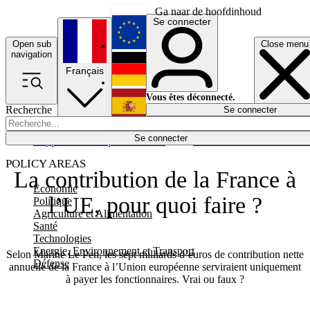
Ga naar de hoofdinhoud
Se connecter
Open sub
Close menu
English
navigation
Français
Deutsch
Vous êtes déconnecté.
Recherche
Se connecter
Español
Lumières éteintes
Se connecter
Rapporteur
Politique
Économie
Newsletters
Evénements
Em
POLICY AREAS
La contribution de la France à
Economie
l’UE, pour quoi faire ?
Politique
Agriculture et Alimentation
Santé
Technologies
Energie, Environnement et Transport
Selon Marine Le Pen, les sept milliards d’euros de contribution nette
Défense
annuelle de la France à l’Union européenne serviraient uniquement
à payer les fonctionnaires. Vrai ou faux ?