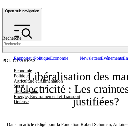
Open sub navigation
Recherche
Rapporteur
Politique
Économie
Newsletters
Evénements
Em
POLICY AREAS
Economie
Libéralisation des ma
Politique
Agriculture et Alimentation
l'électricité : Les crainte
Santé
Technologies
Energie, Environnement et Transport
justifiées?
Défense
Dans un article rédigé pour la Fondation Robert Schuman, Antoine P