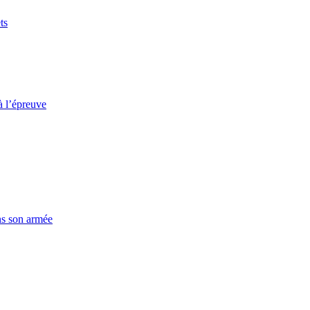
ts
à l’épreuve
ns son armée