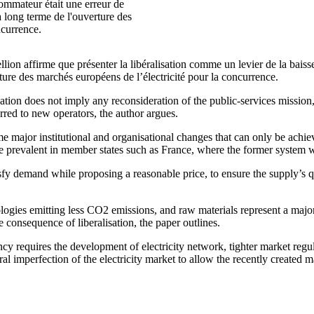
sommateur était une erreur de
à long terme de l'ouverture des
ncurrence.
ion affirme que présenter la libéralisation comme un levier de la baiss
rture des marchés européens de l’électricité pour la concurrence.
isation does not imply any reconsideration of the public-services mission
erred to new operators, the author argues.
e major institutional and organisational changes that can only be achie
more prevalent in member states such as France, where the former system w
atisfy demand while proposing a reasonable price, to ensure the supply’s
ogies emitting less CO2 emissions, and raw materials represent a major 
 consequence of liberalisation, the paper outlines.
ncy requires the development of electricity network, tighter market reg
ral imperfection of the electricity market to allow the recently created