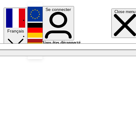
Se connecter
Close menu
English
Français
Deutsch
Vous êtes déconnecté.
Se connecter
Español
Lumières éteintes