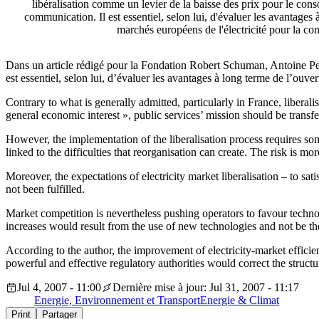
libéralisation comme un levier de la baisse des prix pour le con
communication. Il est essentiel, selon lui, d'évaluer les avantages 
marchés européens de l'électricité pour la co
Dans un article rédigé pour la Fondation Robert Schuman, Antoine Pell
est essentiel, selon lui, d’évaluer les avantages à long terme de l’ouve
Contrary to what is generally admitted, particularly in France, liberal
general economic interest », public services’ mission should be transf
However, the implementation of the liberalisation process requires som
linked to the difficulties that reorganisation can create. The risk is 
Moreover, the expectations of electricity market liberalisation – to s
not been fulfilled.
Market competition is nevertheless pushing operators to favour technol
increases would result from the use of new technologies and not be the
According to the author, the improvement of electricity-market efficie
powerful and effective regulatory authorities would correct the structu
Jul 4, 2007 - 11:00
Dernière mise à jour: Jul 31, 2007 - 11:17
Energie, Environnement et Transport
Energie & Climat
Print
Partager