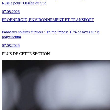
Russie pour l'Ossétie du Sud
07.08.2026
PRO
ENERGIE, ENVIRONNEMENT ET TRANSPORT
Panneaux solaires et puces : Trump impose 15% de taxes sur le
polysilicium
07.08.2026
PLUS DE CETTE SECTION