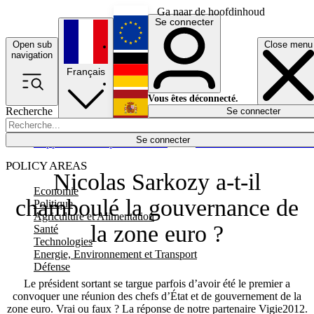
Ga naar de hoofdinhoud
Se connecter
Open sub
Close menu
English
navigation
Français
Deutsch
Vous êtes déconnecté.
Recherche
Se connecter
Español
Lumières éteintes
Se connecter
Rapporteur
Politique
Économie
Newsletters
Evénements
Em
POLICY AREAS
Nicolas Sarkozy a-t-il
Economie
chamboulé la gouvernance de
Politique
Agriculture et Alimentation
la zone euro ?
Santé
Technologies
Energie, Environnement et Transport
Défense
Le président sortant se targue parfois d’avoir été le premier a
convoquer une réunion des chefs d’État et de gouvernement de la
zone euro. Vrai ou faux ? La réponse de notre partenaire Vigie2012.