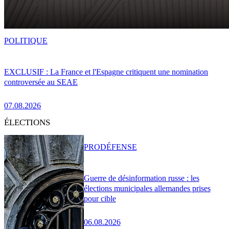
POLITIQUE
EXCLUSIF : La France et l'Espagne critiquent une nomination
controversée au SEAE
07.08.2026
ÉLECTIONS
PRO
DÉFENSE
Guerre de désinformation russe : les
élections municipales allemandes prises
pour cible
06.08.2026