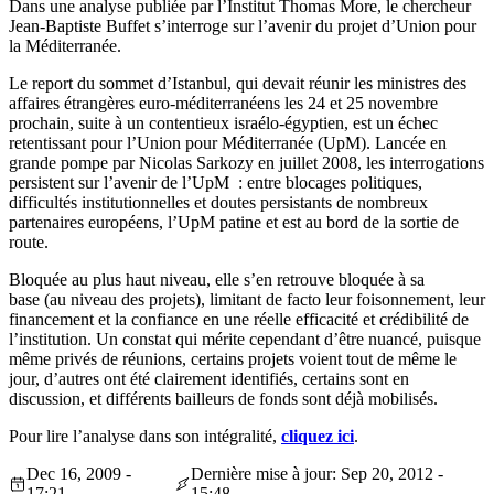
Dans une analyse publiée par l’Institut Thomas More, le chercheur
Jean-Baptiste Buffet s’interroge sur l’avenir du projet d’Union pour
la Méditerranée.
Le report du sommet d’Istanbul, qui devait réunir les ministres des
affaires étrangères euro-méditerranéens les 24 et 25 novembre
prochain, suite à un contentieux israélo-égyptien, est un échec
retentissant pour l’Union pour Méditerranée (UpM). Lancée en
grande pompe par Nicolas Sarkozy en juillet 2008, les interrogations
persistent sur l’avenir de l’UpM : entre blocages politiques,
difficultés institutionnelles et doutes persistants de nombreux
partenaires européens, l’UpM patine et est au bord de la sortie de
route.
Bloquée au plus haut niveau, elle s’en retrouve bloquée à sa
base (au niveau des projets), limitant de facto leur foisonnement, leur
financement et la confiance en une réelle efficacité et crédibilité de
l’institution. Un constat qui mérite cependant d’être nuancé, puisque
même privés de réunions, certains projets voient tout de même le
jour, d’autres ont été clairement identifiés, certains sont en
discussion, et différents bailleurs de fonds sont déjà mobilisés.
Pour lire l’analyse dans son intégralité,
cliquez ici
.
Dec 16, 2009 -
Dernière mise à jour: Sep 20, 2012 -
17:21
15:48