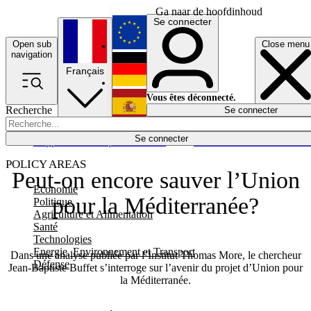
Ga naar de hoofdinhoud
Se connecter
Open sub
Close menu
English
navigation
Français
Deutsch
Vous êtes déconnecté.
Recherche
Se connecter
Español
Lumières éteintes
Se connecter
Rapporteur
Politique
Économie
Newsletters
Evénements
Em
POLICY AREAS
Peut-on encore sauver l’Union
Economie
pour la Méditerranée?
Politique
Agriculture et Alimentation
Santé
Technologies
Energie, Environnement et Transport
Dans une analyse publiée par l’Institut Thomas More, le chercheur
Défense
Jean-Baptiste Buffet s’interroge sur l’avenir du projet d’Union pour
la Méditerranée.