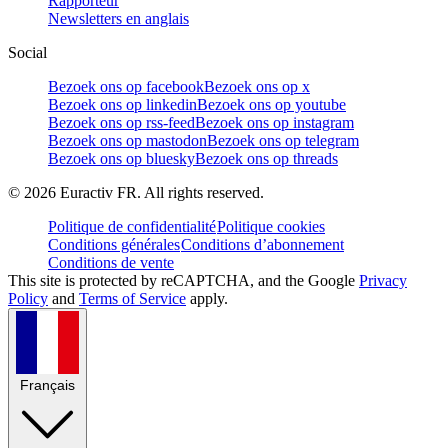
Rapporteur
Newsletters en anglais
Social
Bezoek ons op facebook
Bezoek ons op x
Bezoek ons op linkedin
Bezoek ons op youtube
Bezoek ons op rss-feed
Bezoek ons op instagram
Bezoek ons op mastodon
Bezoek ons op telegram
Bezoek ons op bluesky
Bezoek ons op threads
©
2026
Euractiv FR. All rights reserved.
Politique de confidentialité
Politique cookies
Conditions générales
Conditions d’abonnement
Conditions de vente
This site is protected by reCAPTCHA, and the Google
Privacy
Policy
and
Terms of Service
apply.
Français