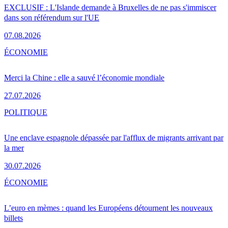
EXCLUSIF : L'Islande demande à Bruxelles de ne pas s'immiscer
dans son référendum sur l'UE
07.08.2026
ÉCONOMIE
Merci la Chine : elle a sauvé l’économie mondiale
27.07.2026
POLITIQUE
Une enclave espagnole dépassée par l'afflux de migrants arrivant par
la mer
30.07.2026
ÉCONOMIE
L’euro en mèmes : quand les Européens détournent les nouveaux
billets