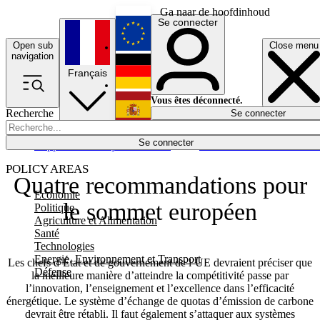
Ga naar de hoofdinhoud
Se connecter
Open sub
Close menu
English
navigation
Français
Deutsch
Vous êtes déconnecté.
Recherche
Se connecter
Español
Lumières éteintes
Se connecter
Rapporteur
Politique
Économie
Newsletters
Evénements
Em
POLICY AREAS
Quatre recommandations pour
Economie
le sommet européen
Politique
Agriculture et Alimentation
Santé
Technologies
Energie, Environnement et Transport
Les chefs d’État et de gouvernement de l’UE devraient préciser que
Défense
la meilleure manière d’atteindre la compétitivité passe par
l’innovation, l’enseignement et l’excellence dans l’efficacité
énergétique. Le système d’échange de quotas d’émission de carbone
devrait être rétabli. Il faut également s’attaquer aux systèmes