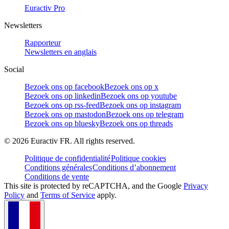
Euractiv Pro
Newsletters
Rapporteur
Newsletters en anglais
Social
Bezoek ons op facebook
Bezoek ons op x
Bezoek ons op linkedin
Bezoek ons op youtube
Bezoek ons op rss-feed
Bezoek ons op instagram
Bezoek ons op mastodon
Bezoek ons op telegram
Bezoek ons op bluesky
Bezoek ons op threads
©
2026
Euractiv FR. All rights reserved.
Politique de confidentialité
Politique cookies
Conditions générales
Conditions d’abonnement
Conditions de vente
This site is protected by reCAPTCHA, and the Google
Privacy
Policy
and
Terms of Service
apply.