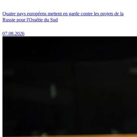
Quatre pays européens mettent en garde contre les projets de la
Russie pour l'Ossétie du Sud
07.08.2026