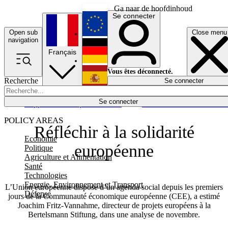
Ga naar de hoofdinhoud
Se connecter
Open sub
Close menu
English
navigation
Français
Deutsch
Vous êtes déconnecté.
Recherche
Se connecter
Español
Lumières éteintes
Se connecter
Rapporteur
Politique
Économie
Newsletters
Evénements
Em
POLICY AREAS
Réfléchir à la solidarité
Economie
européenne
Politique
Agriculture et Alimentation
Santé
Technologies
Energie, Environnement et Transport
L’Union européenne dispose d’un agenda social depuis les premiers
Défense
jours de la Communauté économique européenne (CEE), a estimé
Joachim Fritz-Vannahme, directeur de projets européens à la
Bertelsmann Stiftung, dans une analyse de novembre.