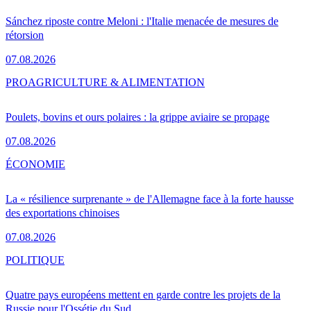
Sánchez riposte contre Meloni : l'Italie menacée de mesures de
rétorsion
07.08.2026
PRO
AGRICULTURE & ALIMENTATION
Poulets, bovins et ours polaires : la grippe aviaire se propage
07.08.2026
ÉCONOMIE
La « résilience surprenante » de l'Allemagne face à la forte hausse
des exportations chinoises
07.08.2026
POLITIQUE
Quatre pays européens mettent en garde contre les projets de la
Russie pour l'Ossétie du Sud