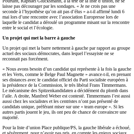
Pourtant, Raphaël Glucksmann, à la tête de la liste d’union, ne se
laisse pas décourager par les sondages. « Je ne crois pas une
seconde à l’hypothèse qu’on ait pas d’élus » a-t-il affirmé lundi 6
mai lors d’une rencontre avec l’association Europresse lors de
laquelle le candidat a déroulé un programme misant sur la rencontre
entre le social et l’écologie.
Un projet qui met la barre à gauche
Un projet qui met la barre nettement à gauche par rapport au groupe
actuel des sociaux-démocrates, dans lequel l’essayiste ne se
reconnait pas forcément.
« Nous avons besoin d’un candidat qui représente à la fois la gauche
et les Verts, comme le Belge Paul Magnette » avance-t-il, en prenant
ses distances avec le candidat officiel du Parti socialiste européen à
la présidence de la Commission, le très libéral Frans Timmermans.
Le mécanisme des Spitzenkandidaten a décidément du plomb dans
l’aile. A droite, Manfred Weber est contesté. Timmermans l’est aussi
aussi chez les socialistes et les centristes n’ont pas présenté de
candidats unique, préférant miser sur une « team europe ». Si les
autres partis jouent le jeu, ils ont peu de chance de convaincre une
majorité.
Pour la liste d’union Place publique/PS, la gauche libérale a échoué,
et sévèrement, pour n’avoir pas pris en compte les enjeux sociaux.