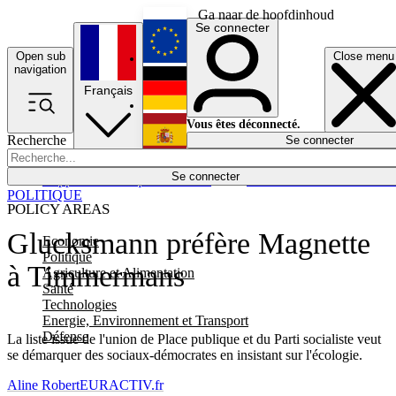
Ga naar de hoofdinhoud
Se connecter
Open sub
Close menu
English
navigation
Français
Deutsch
Vous êtes déconnecté.
Recherche
Se connecter
Español
Lumières éteintes
Se connecter
Rapporteur
Politique
Économie
Newsletters
Evénements
Em
POLITIQUE
POLICY AREAS
Glucksmann préfère Magnette
Economie
Politique
à Timmermans
Agriculture et Alimentation
Santé
Technologies
Energie, Environnement et Transport
Défense
La liste issue de l'union de Place publique et du Parti socialiste veut
se démarquer des sociaux-démocrates en insistant sur l'écologie.
Aline Robert
EURACTIV.fr