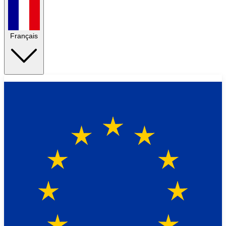
Français