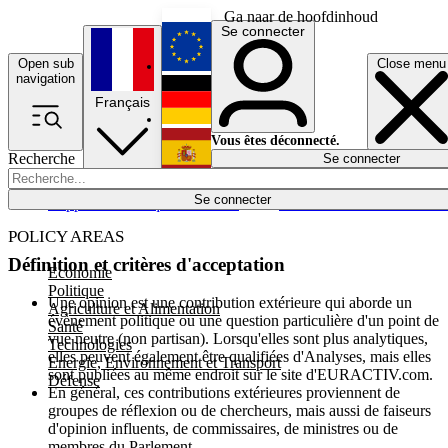
Ga naar de hoofdinhoud
Se connecter
Open sub
Close menu
English
navigation
Français
Deutsch
Vous êtes déconnecté.
Recherche
Se connecter
Español
Lumières éteintes
Se connecter
Rapporteur
Politique
Économie
Newsletters
Evénements
Em
POLICY AREAS
Définition et critères d'acceptation
Economie
Politique
Une opinion est une contribution extérieure qui aborde un
Agriculture et Alimentation
évènement politique ou une question particulière d'un point de
Santé
vue neutre (non partisan). Lorsqu'elles sont plus analytiques,
Technologies
elles peuvent également être qualifiées d'Analyses, mais elles
Energie, Environnement et Transport
sont publiées au même endroit sur le site d'EURACTIV.com.
Défense
En général, ces contributions extérieures proviennent de
groupes de réflexion ou de chercheurs, mais aussi de faiseurs
d'opinion influents, de commissaires, de ministres ou de
membres du Parlement.