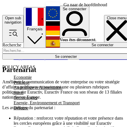
Ga naar de hoofdinhoud
Se connecter
Open sub
Close menu
English
navigation
Français
Deutsch
Vous êtes déconnecté.
Recherche
Se connecter
Español
Lumières éteintes
Se connecter
Rapporteur
Politique
Économie
Newsletters
Evénements
Em
POLICY AREAS
Partenariat
Economie
Améliorez la communication de votre entreprise ou votre stratégie
Politique
d’affaires publiques en soutenant une ou plusieurs rubriques
Agriculture et Alimentation
politiques sur Euractiv, Euractiv France ou son réseau de 13 filiales
Santé
nationales en Europe.
Technologies
Energie, Environnement et Transport
Les avantages du partenariat :
Défense
Réputation : renforcez votre réputation et votre présence dans
les cercles européens grâce à une visibilité sur Euractiv