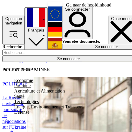
Ga naar de hoofdinhoud
Se connecter
Open sub
Close menu
English
navigation
Français
Deutsch
Vous êtes déconnecté.
Recherche
Se connecter
Español
Lumières éteintes
Se connecter
Rapporteur
Politique
Économie
Newsletters
Evénements
Em
POLICY AREAS
ACCORDS DE MINSK
Economie
POLITIQUE
Politique
Agriculture et Alimentation
Santé
La Russie
Technologies
envisage de
Energie, Environnement et Transport
poursuivre
Défense
les
négociations
sur l'Ukraine