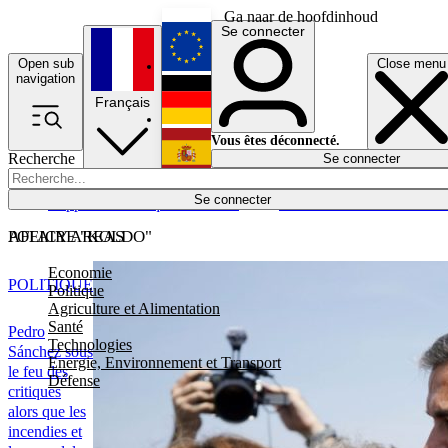
Ga naar de hoofdinhoud
Se connecter
Open sub
Close menu
English
navigation
Français
Deutsch
Vous êtes déconnecté.
Recherche
Se connecter
Español
Lumières éteintes
Se connecter
Rapporteur
Politique
Économie
Newsletters
Evénements
Em
POLICY AREAS
AFFAIRE "KOLDO"
Economie
POLITIQUE
Politique
Agriculture et Alimentation
Santé
Pedro
Technologies
Sánchez sous
Energie, Environnement et Transport
le feu des
Défense
critiques
alors que les
incendies et