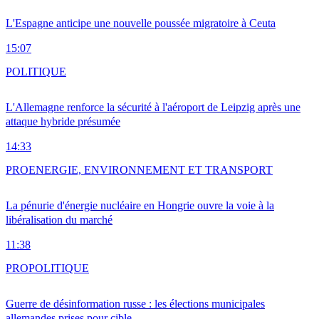
L'Espagne anticipe une nouvelle poussée migratoire à Ceuta
15:07
POLITIQUE
L'Allemagne renforce la sécurité à l'aéroport de Leipzig après une
attaque hybride présumée
14:33
PRO
ENERGIE, ENVIRONNEMENT ET TRANSPORT
La pénurie d'énergie nucléaire en Hongrie ouvre la voie à la
libéralisation du marché
11:38
PRO
POLITIQUE
Guerre de désinformation russe : les élections municipales
allemandes prises pour cible