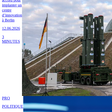
accord pour
implanter un
centre
d’innovation
à Berlin
12.06.2026
3
MINUTES
PRO
POLITIQUE