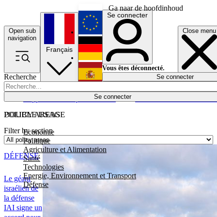
Ga naar de hoofdinhoud
Se connecter
Open sub
Close menu
English
navigation
Français
Deutsch
Vous êtes déconnecté.
Recherche
Se connecter
Español
Lumières éteintes
Se connecter
Rapporteur
Politique
Économie
Newsletters
Evénements
Em
POLICY AREAS
DOUBLE USAGE
Filter by section
Economie
Politique
Agriculture et Alimentation
DÉFENSE
Santé
Technologies
Energie, Environnement et Transport
Le géant
Défense
israélien de
la défense
IAI signe un