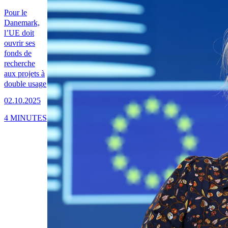
Pour le
Danemark,
l’UE doit
ouvrir ses
fonds de
recherche
aux projets à
double usage
02.10.2025
4 MINUTES