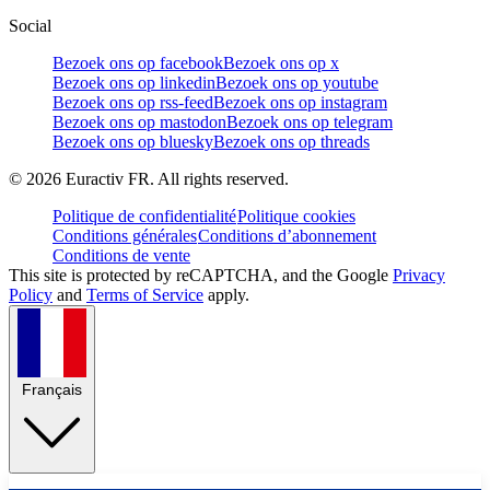
Social
Bezoek ons op facebook
Bezoek ons op x
Bezoek ons op linkedin
Bezoek ons op youtube
Bezoek ons op rss-feed
Bezoek ons op instagram
Bezoek ons op mastodon
Bezoek ons op telegram
Bezoek ons op bluesky
Bezoek ons op threads
©
2026
Euractiv FR. All rights reserved.
Politique de confidentialité
Politique cookies
Conditions générales
Conditions d’abonnement
Conditions de vente
This site is protected by reCAPTCHA, and the Google
Privacy
Policy
and
Terms of Service
apply.
Français