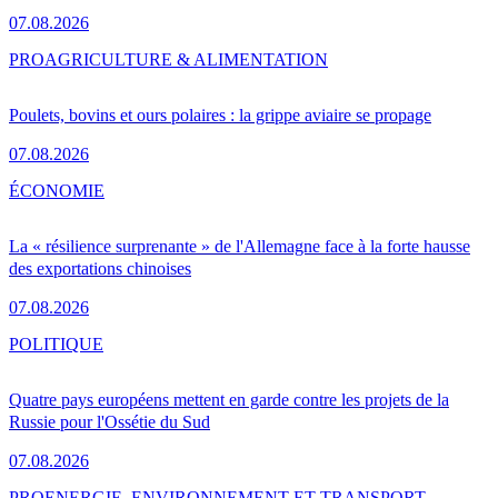
07.08.2026
PRO
AGRICULTURE & ALIMENTATION
Poulets, bovins et ours polaires : la grippe aviaire se propage
07.08.2026
ÉCONOMIE
La « résilience surprenante » de l'Allemagne face à la forte hausse
des exportations chinoises
07.08.2026
POLITIQUE
Quatre pays européens mettent en garde contre les projets de la
Russie pour l'Ossétie du Sud
07.08.2026
PRO
ENERGIE, ENVIRONNEMENT ET TRANSPORT