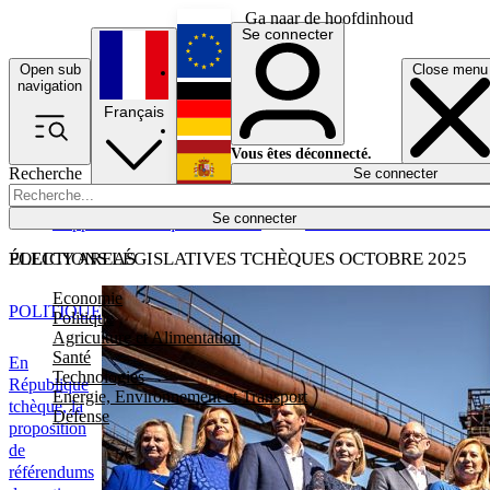
Ga naar de hoofdinhoud
Se connecter
Open sub
Close menu
English
navigation
Français
Deutsch
Vous êtes déconnecté.
Recherche
Se connecter
Español
Lumières éteintes
Se connecter
Rapporteur
Politique
Économie
Newsletters
Evénements
Em
POLICY AREAS
ÉLECTIONS LÉGISLATIVES TCHÈQUES OCTOBRE 2025
Economie
POLITIQUE
Politique
Agriculture et Alimentation
Santé
En
Technologies
République
Energie, Environnement et Transport
tchèque, la
Défense
proposition
de
référendums