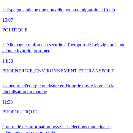
L'Espagne anticipe une nouvelle poussée migratoire à Ceuta
15:07
POLITIQUE
L'Allemagne renforce la sécurité à l'aéroport de Leipzig après une
attaque hybride présumée
14:33
PRO
ENERGIE, ENVIRONNEMENT ET TRANSPORT
La pénurie d'énergie nucléaire en Hongrie ouvre la voie à la
libéralisation du marché
11:38
PRO
POLITIQUE
Guerre de désinformation russe : les élections municipales
allemandes prises pour cible