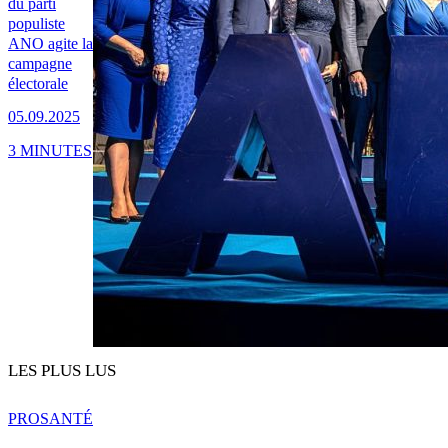
du parti
populiste
ANO agite la
campagne
électorale
05.09.2025
3 MINUTES
LES PLUS LUS
PRO
SANTÉ