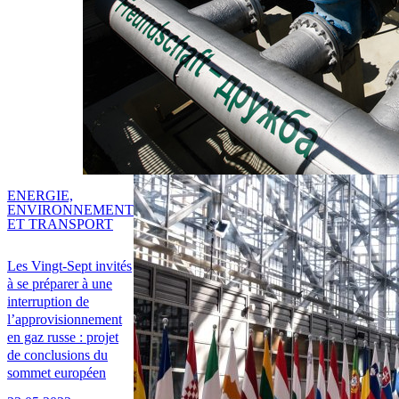
ENERGIE,
ENVIRONNEMENT
ET TRANSPORT
Les Vingt-Sept invités
à se préparer à une
interruption de
l’approvisionnement
en gaz russe : projet
de conclusions du
sommet européen