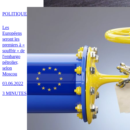
POLITIQUE
Les
Européens
seront les
premiers à «
souffrir » de
l'embargo
pétrolier,
selon
Moscou
03.06.2022
3 MINUTES