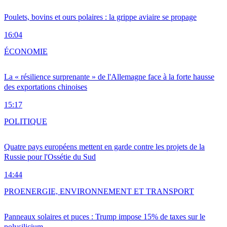
Poulets, bovins et ours polaires : la grippe aviaire se propage
16:04
ÉCONOMIE
La « résilience surprenante » de l'Allemagne face à la forte hausse
des exportations chinoises
15:17
POLITIQUE
Quatre pays européens mettent en garde contre les projets de la
Russie pour l'Ossétie du Sud
14:44
PRO
ENERGIE, ENVIRONNEMENT ET TRANSPORT
Panneaux solaires et puces : Trump impose 15% de taxes sur le
polysilicium