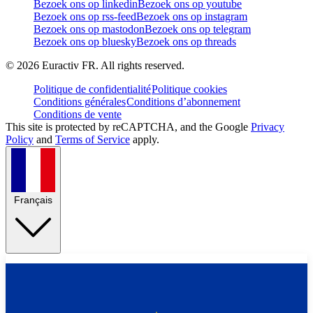
Bezoek ons op linkedin
Bezoek ons op youtube
Bezoek ons op rss-feed
Bezoek ons op instagram
Bezoek ons op mastodon
Bezoek ons op telegram
Bezoek ons op bluesky
Bezoek ons op threads
©
2026
Euractiv FR. All rights reserved.
Politique de confidentialité
Politique cookies
Conditions générales
Conditions d’abonnement
Conditions de vente
This site is protected by reCAPTCHA, and the Google
Privacy
Policy
and
Terms of Service
apply.
Français