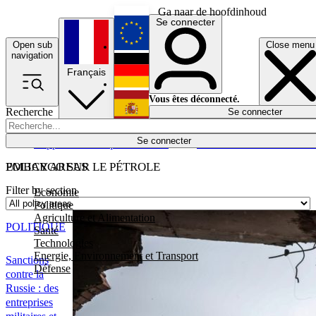
Ga naar de hoofdinhoud
Se connecter
Open sub
Close menu
English
navigation
Français
Deutsch
Vous êtes déconnecté.
Recherche
Se connecter
Español
Lumières éteintes
Se connecter
Rapporteur
Politique
Économie
Newsletters
Evénements
Em
POLICY AREAS
EMBARGO SUR LE PÉTROLE
Filter by section
Economie
Politique
Agriculture et Alimentation
POLITIQUE
Santé
Technologies
Energie, Environnement et Transport
Sanctions
Défense
contre la
Russie : des
entreprises