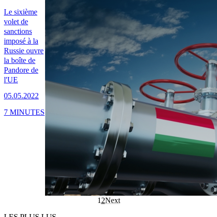
Le sixième
volet de
sanctions
imposé à la
Russie ouvre
la boîte de
Pandore de
l'UE
05.05.2022
7 MINUTES
1
2
Next
LES PLUS LUS