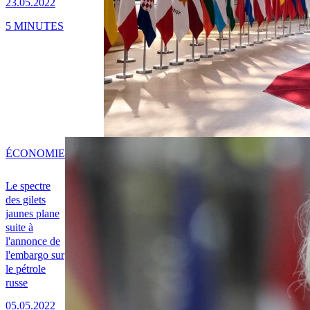
23.05.2022
5 MINUTES
ÉCONOMIE
Le spectre
des gilets
jaunes plane
suite à
l'annonce de
l'embargo sur
le pétrole
russe
05.05.2022