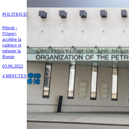
POLITIQUE
Pétrole :
l'Opep+
accélère la
cadence et
ménage la
Russie
03.06.2022
4 MINUTES