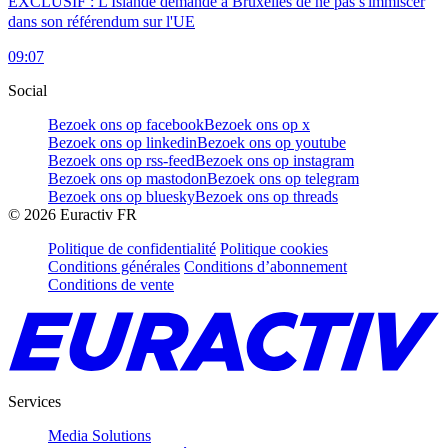
EXCLUSIF : L'Islande demande à Bruxelles de ne pas s'immiscer
dans son référendum sur l'UE
09:07
Social
Bezoek ons op facebook
Bezoek ons op x
Bezoek ons op linkedin
Bezoek ons op youtube
Bezoek ons op rss-feed
Bezoek ons op instagram
Bezoek ons op mastodon
Bezoek ons op telegram
Bezoek ons op bluesky
Bezoek ons op threads
©
2026
Euractiv FR
Politique de confidentialité
Politique cookies
Conditions générales
Conditions d’abonnement
Conditions de vente
Services
Media Solutions