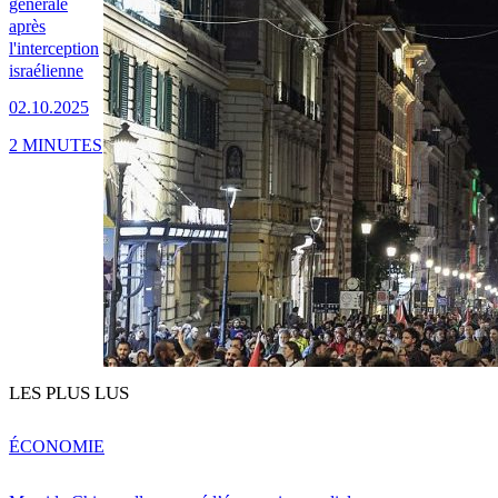
générale
après
l'interception
israélienne
02.10.2025
2 MINUTES
LES PLUS LUS
ÉCONOMIE