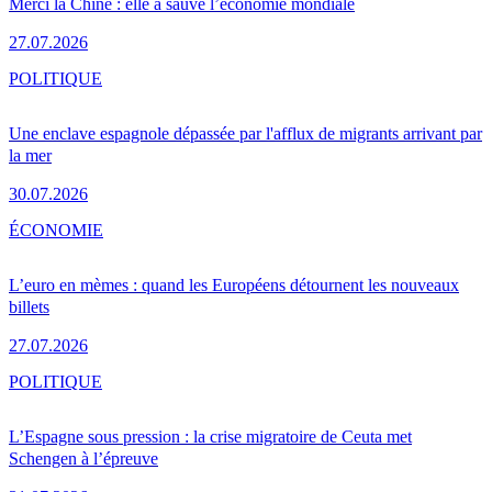
Merci la Chine : elle a sauvé l’économie mondiale
27.07.2026
POLITIQUE
Une enclave espagnole dépassée par l'afflux de migrants arrivant par
la mer
30.07.2026
ÉCONOMIE
L’euro en mèmes : quand les Européens détournent les nouveaux
billets
27.07.2026
POLITIQUE
L’Espagne sous pression : la crise migratoire de Ceuta met
Schengen à l’épreuve