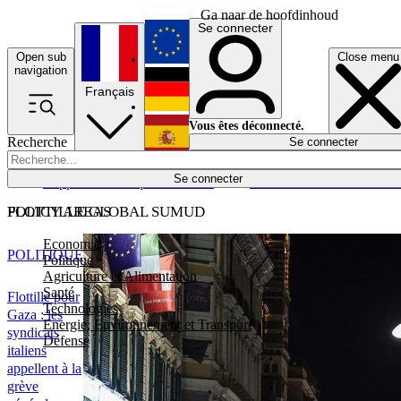
Ga naar de hoofdinhoud
Se connecter
Open sub
Close menu
English
navigation
Français
Deutsch
Vous êtes déconnecté.
Recherche
Se connecter
Español
Lumières éteintes
Se connecter
Rapporteur
Politique
Économie
Newsletters
Evénements
Em
POLICY AREAS
FLOTTILLE GLOBAL SUMUD
Economie
POLITIQUE
Politique
Agriculture et Alimentation
Santé
Flottille pour
Technologies
Gaza : les
Energie, Environnement et Transport
syndicats
Défense
italiens
appellent à la
grève