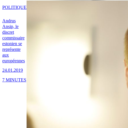
POLITIQUE
Andrus
Ansip, le
discret
commissaire
estonien se
représente
aux
européennes
24.01.2019
7 MINUTES