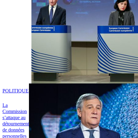
POLITIQUE
La
Commission
s’attaque au
détournement
de données
personnelles