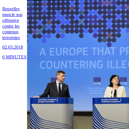
Bruxelles
muscle son
offensive
contre les
contenus
terroristes
02.03.2018
6 MINUTES