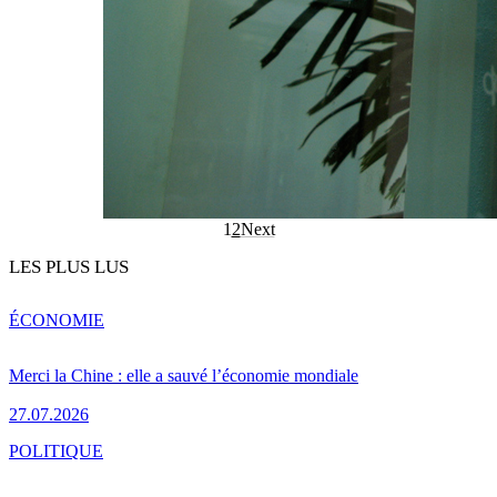
1
2
Next
LES PLUS LUS
ÉCONOMIE
Merci la Chine : elle a sauvé l’économie mondiale
27.07.2026
POLITIQUE