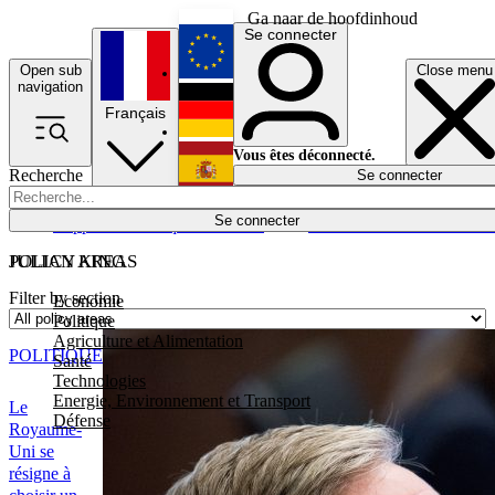
Ga naar de hoofdinhoud
Se connecter
Open sub
Close menu
English
navigation
Français
Deutsch
Vous êtes déconnecté.
Recherche
Se connecter
Español
Lumières éteintes
Se connecter
Rapporteur
Politique
Économie
Newsletters
Evénements
Em
POLICY AREAS
JULIAN KING
Filter by section
Economie
Politique
Agriculture et Alimentation
POLITIQUE
Santé
Technologies
Energie, Environnement et Transport
Le
Défense
Royaume-
Uni se
résigne à