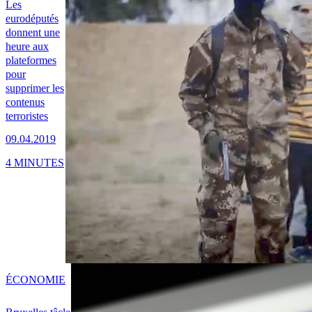
Les
eurodéputés
donnent une
heure aux
plateformes
pour
supprimer les
contenus
terroristes
09.04.2019
4 MINUTES
ÉCONOMIE