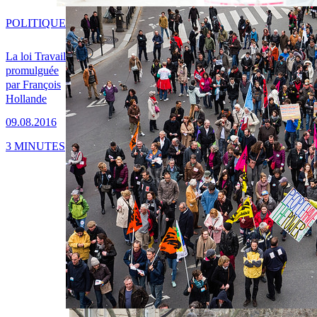
POLITIQUE
La loi Travail
promulguée
par François
Hollande
09.08.2016
3 MINUTES