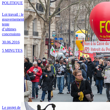
POLITIQUE
Loi travail : le
gouvernement
tente
d’ultimes
concessions
30.06.2016
5 MINUTES
Le projet de