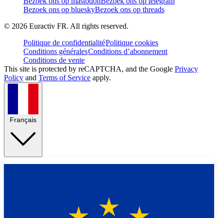
Bezoek ons op mastodon
Bezoek ons op telegram
Bezoek ons op bluesky
Bezoek ons op threads
©
2026
Euractiv FR. All rights reserved.
Politique de confidentialité
Politique cookies
Conditions générales
Conditions d’abonnement
Conditions de vente
This site is protected by reCAPTCHA, and the Google
Privacy
Policy
and
Terms of Service
apply.
Français