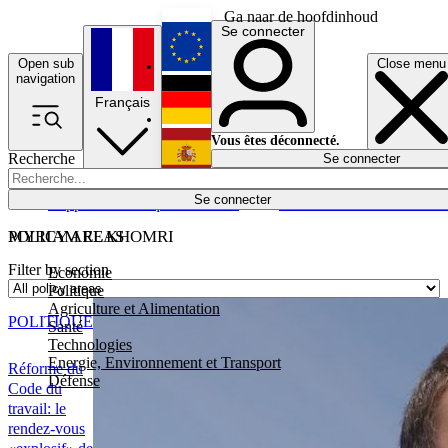
Ga naar de hoofdinhoud
Se connecter
Open sub
Close menu
English
navigation
Français
Deutsch
Vous êtes déconnecté.
Recherche
Se connecter
Español
Lumières éteintes
Se connecter
Rapporteur
Politique
Économie
Newsletters
Evénements
Em
POLICY AREAS
MYRIAM EL KHOMRI
Filter by section
Economie
Politique
Agriculture et Alimentation
POLITIQUE
Santé
Technologies
Energie, Environnement et Transport
Réforme du
Défense
Code du
travail: le
rendez-vous