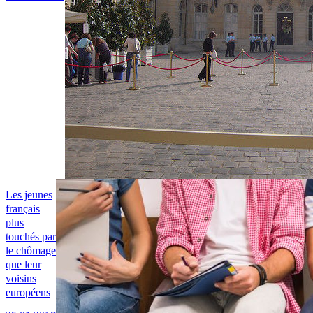
Les jeunes
français
plus
touchés par
le chômage
que leur
voisins
européens