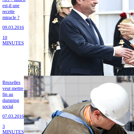
est-il une
recette
miracle ?
09.03.2016
10
MINUTES
Bruxelles
veut mettre
fin au
dumping
social
07.03.2016
3
MINUTES