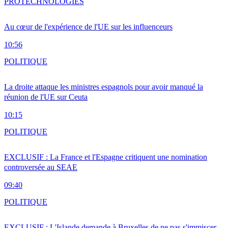
PRO
TECHNOLOGIES
Au cœur de l'expérience de l'UE sur les influenceurs
10:56
POLITIQUE
La droite attaque les ministres espagnols pour avoir manqué la
réunion de l'UE sur Ceuta
10:15
POLITIQUE
EXCLUSIF : La France et l'Espagne critiquent une nomination
controversée au SEAE
09:40
POLITIQUE
EXCLUSIF : L'Islande demande à Bruxelles de ne pas s'immiscer