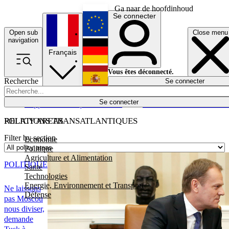
Ga naar de hoofdinhoud
Se connecter
Open sub
Close menu
English
navigation
Français
Deutsch
Vous êtes déconnecté.
Recherche
Se connecter
Español
Lumières éteintes
Se connecter
Rapporteur
Politique
Économie
Newsletters
Evénements
Em
POLICY AREAS
RELATIONS TRANSATLANTIQUES
Filter by section
Economie
Politique
Agriculture et Alimentation
POLITIQUE
Santé
Technologies
Energie, Environnement et Transport
Ne laissons
Défense
pas Moscou
nous diviser,
demande