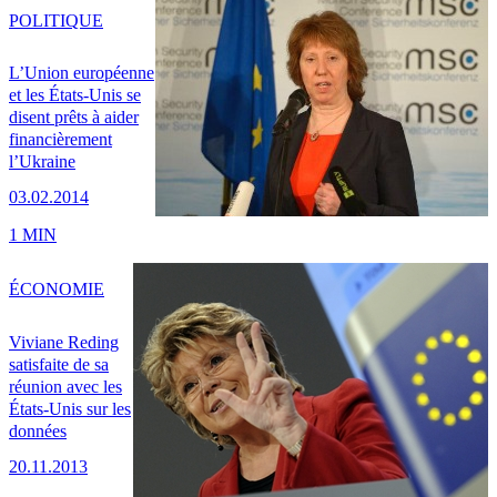
POLITIQUE
L’Union européenne
et les États-Unis se
disent prêts à aider
financièrement
l’Ukraine
03.02.2014
1 MIN
ÉCONOMIE
Viviane Reding
satisfaite de sa
réunion avec les
États-Unis sur les
données
20.11.2013