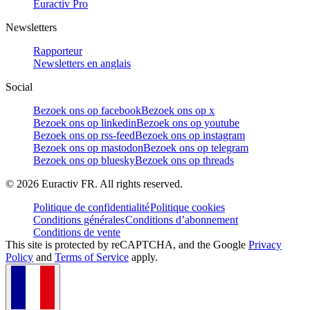
Euractiv Pro
Newsletters
Rapporteur
Newsletters en anglais
Social
Bezoek ons op facebook
Bezoek ons op x
Bezoek ons op linkedin
Bezoek ons op youtube
Bezoek ons op rss-feed
Bezoek ons op instagram
Bezoek ons op mastodon
Bezoek ons op telegram
Bezoek ons op bluesky
Bezoek ons op threads
©
2026
Euractiv FR. All rights reserved.
Politique de confidentialité
Politique cookies
Conditions générales
Conditions d’abonnement
Conditions de vente
This site is protected by reCAPTCHA, and the Google
Privacy
Policy
and
Terms of Service
apply.