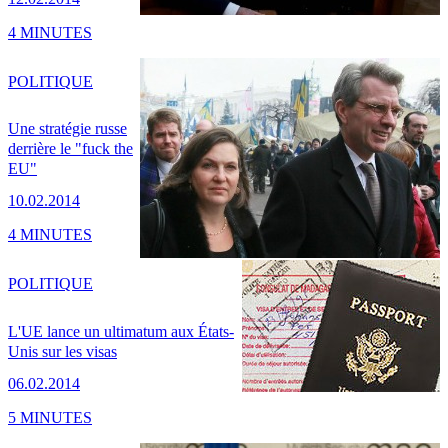
4 MINUTES
POLITIQUE
Une stratégie russe
derrière le "fuck the
EU"
10.02.2014
4 MINUTES
POLITIQUE
L'UE lance un ultimatum aux États-
Unis sur les visas
06.02.2014
5 MINUTES