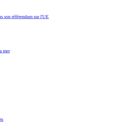
s son référendum sur l'UE
la mer
ts