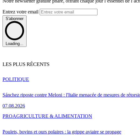
Notre newsletter gratuite phare, offrant chaque jour l’essentiel de l’ac
Entrez votre email
S'abonner
Loading...
LES PLUS RÉCENTS
POLITIQUE
Sánchez riposte contre Meloni : l'Italie menacée de mesures de rétorsi
07.08.2026
PRO
AGRICULTURE & ALIMENTATION
Poulets, bovins et ours polaires : la grippe aviaire se propage