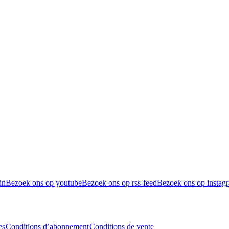
in
Bezoek ons op youtube
Bezoek ons op rss-feed
Bezoek ons op instag
es
Conditions d’abonnement
Conditions de vente