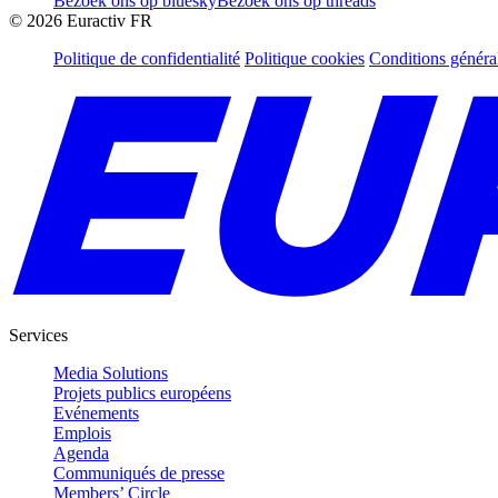
Bezoek ons op bluesky
Bezoek ons op threads
©
2026
Euractiv FR
Politique de confidentialité
Politique cookies
Conditions généra
Services
Media Solutions
Projets publics européens
Evénements
Emplois
Agenda
Communiqués de presse
Members’ Circle