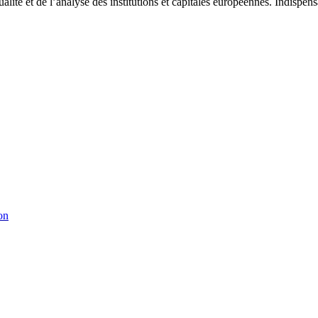
tualité et de l’analyse des institutions et capitales européennes. Indispe
on