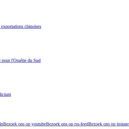
s exportations chinoises
e pour l'Ossétie du Sud
licium
in
Bezoek ons op youtube
Bezoek ons op rss-feed
Bezoek ons op instag