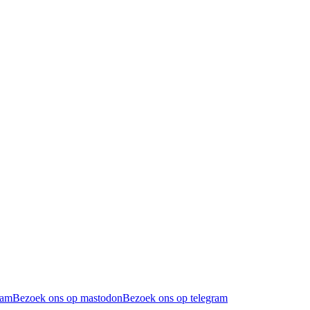
ram
Bezoek ons op mastodon
Bezoek ons op telegram