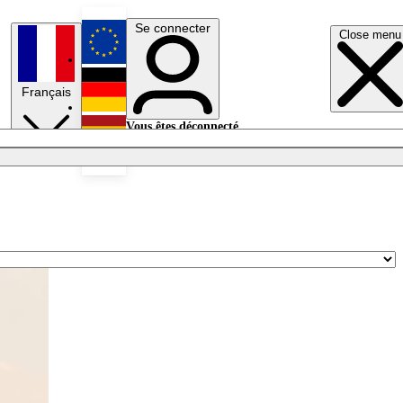
Se connecter
Close menu
English
Français
Deutsch
Vous êtes déconnecté.
Se connecter
Español
Lumières éteintes