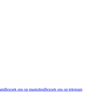
ram
Bezoek ons op mastodon
Bezoek ons op telegram