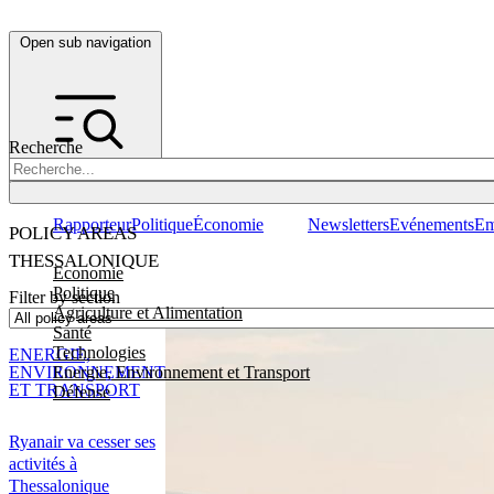
Open sub navigation
Recherche
Rapporteur
Politique
Économie
Newsletters
Evénements
Em
POLICY AREAS
THESSALONIQUE
Economie
Politique
Filter by section
Agriculture et Alimentation
Santé
Technologies
ENERGIE,
Energie, Environnement et Transport
ENVIRONNEMENT
ET TRANSPORT
Défense
Ryanair va cesser ses
activités à
Thessalonique