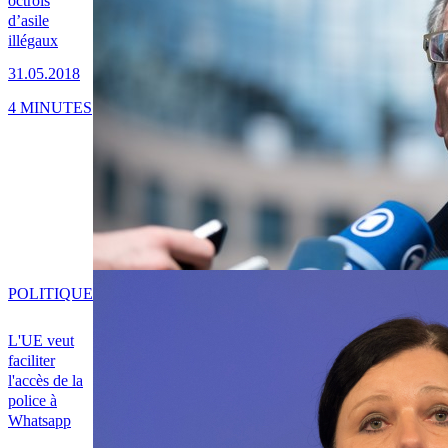
octrois
d’asile
illégaux
31.05.2018
4 MINUTES
POLITIQUE
L'UE veut
faciliter
l'accès de la
police à
Whatsapp