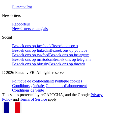
Euractiv Pro
Newsletters
Rapporteur
Newsletters en anglais
Social
Bezoek ons op facebook
Bezoek ons op x
Bezoek ons op linkedin
Bezoek ons op youtube
Bezoek ons op rss-feed
Bezoek ons op instagram
Bezoek ons op mastodon
Bezoek ons op telegram
Bezoek ons op bluesky
Bezoek ons op threads
©
2026
Euractiv FR. All rights reserved.
Politique de confidentialité
Politique cookies
Conditions générales
Conditions d’abonnement
Conditions de vente
This site is protected by reCAPTCHA, and the Google
Privacy
Policy
and
Terms of Service
apply.