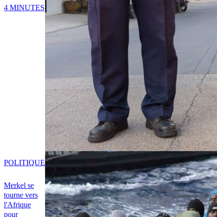
4 MINUTES
POLITIQUE
Merkel se
tourne vers
l'Afrique
pour