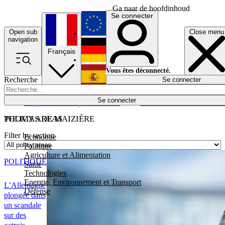
Ga naar de hoofdinhoud
Se connecter
Open sub
Close menu
English
navigation
Français
Deutsch
Vous êtes déconnecté.
Recherche
Se connecter
Español
Lumières éteintes
Se connecter
Rapporteur
Politique
Économie
Newsletters
Evénements
Em
POLICY AREAS
THOMAS DE MAIZIÈRE
Filter by section
Economie
Politique
Agriculture et Alimentation
POLITIQUE
Santé
Technologies
Energie, Environnement et Transport
L’Allemagne
Défense
plongée dans
un scandale
sur des