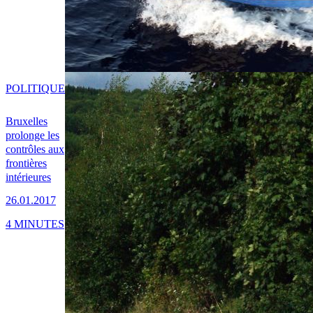
POLITIQUE
Bruxelles
prolonge les
contrôles aux
frontières
intérieures
26.01.2017
4 MINUTES