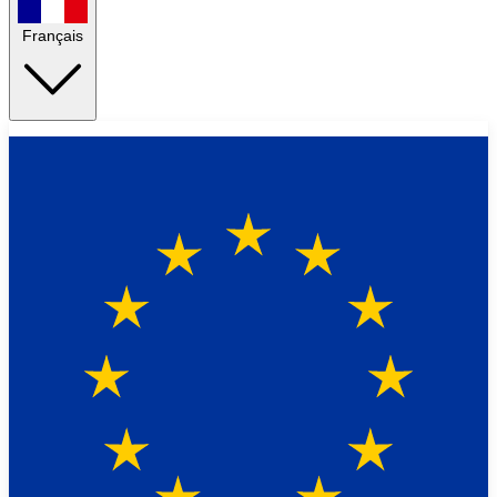
Français