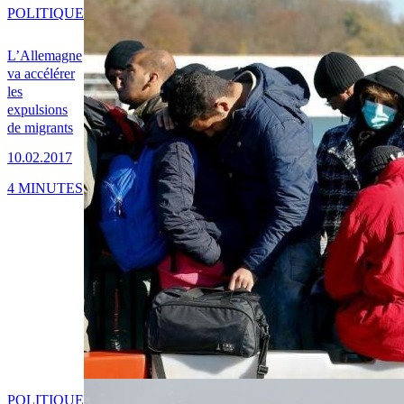
POLITIQUE
L’Allemagne
va accélérer
les
expulsions
de migrants
10.02.2017
4 MINUTES
POLITIQUE