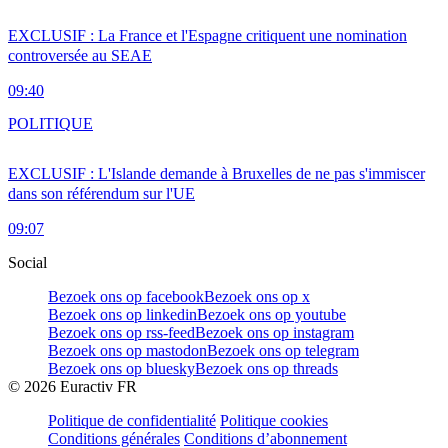
EXCLUSIF : La France et l'Espagne critiquent une nomination
controversée au SEAE
09:40
POLITIQUE
EXCLUSIF : L'Islande demande à Bruxelles de ne pas s'immiscer
dans son référendum sur l'UE
09:07
Social
Bezoek ons op facebook
Bezoek ons op x
Bezoek ons op linkedin
Bezoek ons op youtube
Bezoek ons op rss-feed
Bezoek ons op instagram
Bezoek ons op mastodon
Bezoek ons op telegram
Bezoek ons op bluesky
Bezoek ons op threads
©
2026
Euractiv FR
Politique de confidentialité
Politique cookies
Conditions générales
Conditions d’abonnement