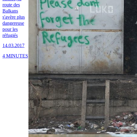
route des
Balkans
s'avère plus
dangereuse
pour les
réfugiés
14.03.2017
4 MINUTES