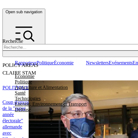
Open sub navigation
Recherche
Rapporteur
Politique
Économie
Newsletters
Evénements
Em
POLICY AREAS
CLAIRE STAM
Economie
Politique
Agriculture et Alimentation
POLITIQUE
Santé
Technologies
Coup d'envoi
Energie, Environnement et Transport
de la "super
Défense
année
électorale"
allemande
avec