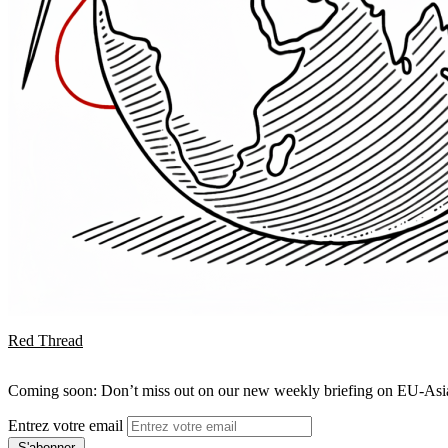
Red Thread
Coming soon: Don’t miss out on our new weekly briefing on EU-Asia 
Entrez votre email
S'abonner