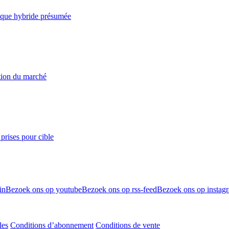
taque hybride présumée
ation du marché
prises pour cible
in
Bezoek ons op youtube
Bezoek ons op rss-feed
Bezoek ons op instag
les
Conditions d’abonnement
Conditions de vente