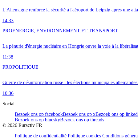
L'Allemagne renforce la sécurité à l'aéroport de Leipzig après une at
14:33
PRO
ENERGIE, ENVIRONNEMENT ET TRANSPORT
La pénurie d'énergie nucléaire en Hongrie ouvre la voie à la libéralis
11:38
PRO
POLITIQUE
Guerre de désinformation russe : les élections municipales allemandes 
10:36
Social
Bezoek ons op facebook
Bezoek ons op x
Bezoek ons op linked
Bezoek ons op bluesky
Bezoek ons op threads
©
2026
Euractiv FR
Politique de confidentialité
Politique cookies
Conditions généra