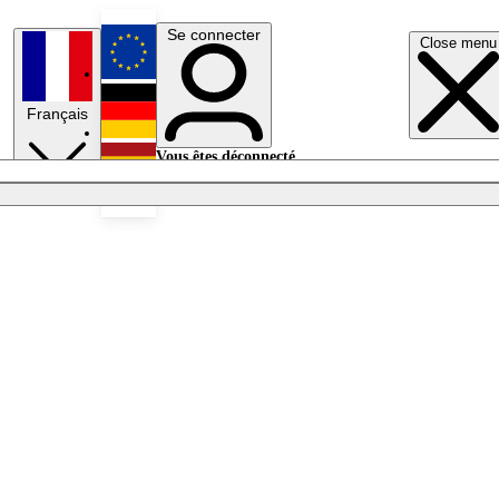
Se connecter
Close menu
English
Français
Deutsch
Vous êtes déconnecté.
Se connecter
Español
Lumières éteintes