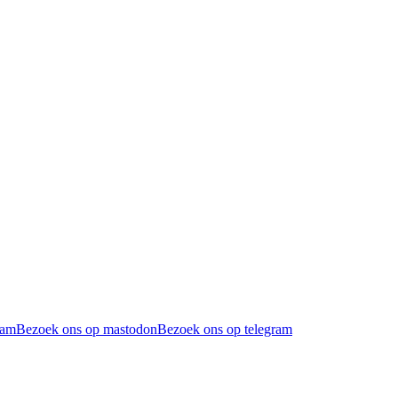
ram
Bezoek ons op mastodon
Bezoek ons op telegram