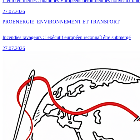
L’euro en mèmes : quand les Européens détournent les nouveaux bille
27.07.2026
PRO
ENERGIE, ENVIRONNEMENT ET TRANSPORT
Incendies ravageurs : l'exécutif européen reconnaît être submergé
27.07.2026