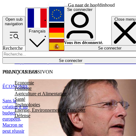
Ga naar de hoofdinhoud
Se connecter
Open sub
Close menu
English
navigation
Français
Deutsch
Vous êtes déconnecté.
Recherche
Se connecter
Español
Lumières éteintes
Se connecter
Rapporteur
Politique
Économie
Newsletters
Evénements
Em
POLICY AREAS
FRANÇOIS BOISIVON
Economie
ÉCONOMIE
Politique
Agriculture et Alimentation
Santé
Sans la
Technologies
création d’un
Energie, Environnement et Transport
budget
Défense
européen,
Macron ne
peut réussir