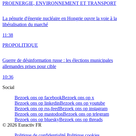
PRO
ENERGIE, ENVIRONNEMENT ET TRANSPORT
La pénurie d'énergie nucléaire en Hongrie ouvre la voie à la
libéralisation du marché
11:38
PRO
POLITIQUE
Guerre de désinformation russe : les élections municipales
allemandes prises pour cible
10:36
Social
Bezoek ons op facebook
Bezoek ons op x
Bezoek ons op linkedin
Bezoek ons op youtube
Bezoek ons op rss-feed
Bezoek ons op instagram
Bezoek ons op mastodon
Bezoek ons op telegram
Bezoek ons op bluesky
Bezoek ons op threads
©
2026
Euractiv FR
Politique de confidentialité
Politique cookies