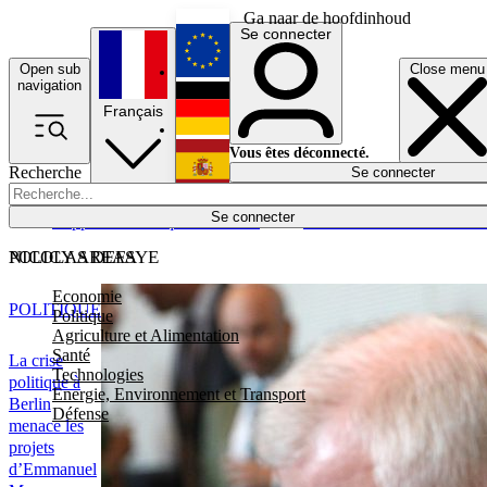
Ga naar de hoofdinhoud
Se connecter
Open sub
Close menu
English
navigation
Français
Deutsch
Vous êtes déconnecté.
Recherche
Se connecter
Español
Lumières éteintes
Se connecter
Rapporteur
Politique
Économie
Newsletters
Evénements
Em
POLICY AREAS
NICOLAS DEFAYE
Economie
POLITIQUE
Politique
Agriculture et Alimentation
Santé
La crise
Technologies
politique à
Energie, Environnement et Transport
Berlin
Défense
menace les
projets
d’Emmanuel