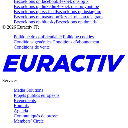
Bezoek ons op facebook
Bezoek ons op x
Bezoek ons op linkedin
Bezoek ons op youtube
Bezoek ons op rss-feed
Bezoek ons op instagram
Bezoek ons op mastodon
Bezoek ons op telegram
Bezoek ons op bluesky
Bezoek ons op threads
©
2026
Euractiv FR
Politique de confidentialité
Politique cookies
Conditions générales
Conditions d’abonnement
Conditions de vente
Services
Media Solutions
Projets publics européens
Evénements
Emplois
Agenda
Communiqués de presse
Members’ Circle