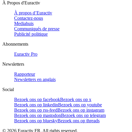
À Propos d'Euractiv
À propos d’Euractiv
Contactez-nous
Mediahuis
Communiqués de presse
Publicité politique
Abonnements
Euractiv Pro
Newsletters
Rapporteur
Newsletters en anglais
Social
Bezoek ons op facebook
Bezoek ons op x
Bezoek ons op linkedin
Bezoek ons op youtube
Bezoek ons op rss-feed
Bezoek ons op instagram
Bezoek ons op mastodon
Bezoek ons op telegram
Bezoek ons op bluesky
Bezoek ons op threads
©
2026
Euractiv FR. All rights reserved.