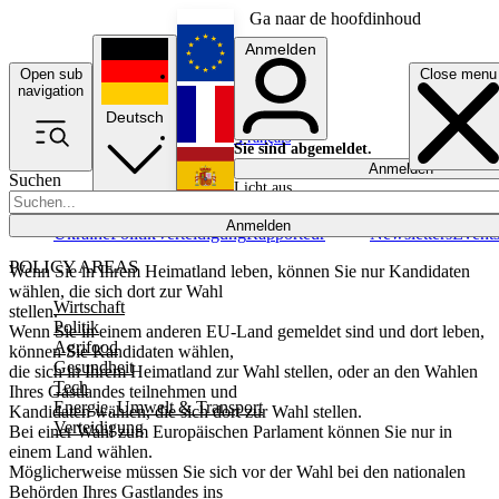
Ga naar de hoofdinhoud
Anmelden
Open sub
Close menu
English
navigation
Deutsch
Français
Sie sind abgemeldet.
Anmelden
Suchen
Licht aus
Español
Anmelden
Ukraine
Politik
Verteidigung
Rapporteur
Newsletters
Event
POLICY AREAS
Wenn Sie in Ihrem Heimatland leben, können Sie nur Kandidaten
wählen, die sich dort zur Wahl
Wirtschaft
stellen.
Politik
Wenn Sie in einem anderen EU-Land gemeldet sind und dort leben,
Agrifood
können Sie Kandidaten wählen,
Gesundheit
die sich in Ihrem Heimatland zur Wahl stellen, oder an den Wahlen
Tech
Ihres Gastlandes teilnehmen und
Energie, Umwelt & Transport
Kandidaten wählen, die sich dort zur Wahl stellen.
Verteidigung
Bei einer Wahl zum Europäischen Parlament können Sie nur in
einem Land wählen.
Möglicherweise müssen Sie sich vor der Wahl bei den nationalen
Behörden Ihres Gastlandes ins