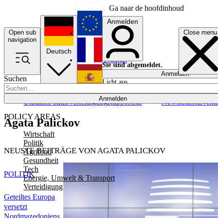
Ga naar de hoofdinhoud
Anmelden
Open sub
Close menu
English
navigation
Deutsch
Français
Sie sind abgemeldet.
Anmelden
Suchen
Licht aus
Español
Anmelden
Ukraine
Politik
Verteidigung
Rapporteur
Newsletters
Event
POLICY AREAS
Agata Palickov
Wirtschaft
Politik
NEUSTE BEITRÄGE VON AGATA PALICKOV
Agrifood
Gesundheit
Tech
POLITIK
Energie, Umwelt & Transport
Verteidigung
Geteiltes Europa
versetzt
Nordmazedoniens