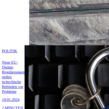
POLITIK
Neue EU-
Digital-
Regulierungen
stellen
tschechische
Behörden vor
Probleme
19.01.2024
2 MINUTEN