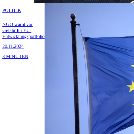
POLITIK
NGO warnt vor
Gefahr für EU-
Entwicklungsportfolio
20.11.2024
3 MINUTEN