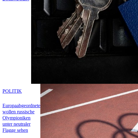
POLITIK
Europaabgeordnete
wollen russische
Olympioniken
unter neutraler
Flagge sehen