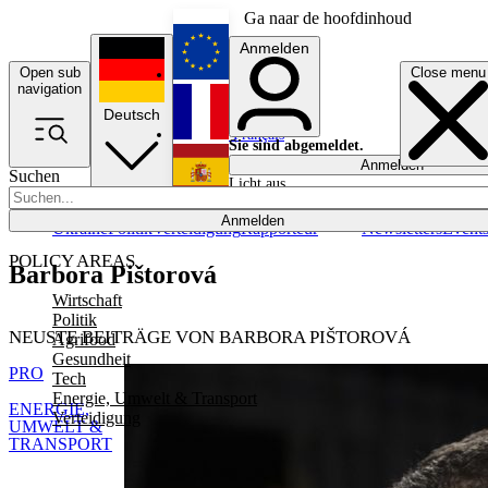
Ga naar de hoofdinhoud
Anmelden
Open sub
Close menu
English
navigation
Deutsch
Français
Sie sind abgemeldet.
Anmelden
Suchen
Licht aus
Español
Anmelden
Ukraine
Politik
Verteidigung
Rapporteur
Newsletters
Event
POLICY AREAS
Barbora Pištorová
Wirtschaft
Politik
NEUSTE BEITRÄGE VON BARBORA PIŠTOROVÁ
Agrifood
Gesundheit
PRO
Tech
Energie, Umwelt & Transport
ENERGIE,
Verteidigung
UMWELT &
TRANSPORT