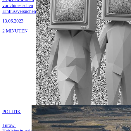
vor chinesischen
Einflussversuchen
13.06.2023
2 MINUTEN
POLITIK
Turow-