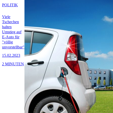
POLITIK
Viele
Tschechen
halten
Umstieg auf
E-Auto für
"völlig
unvorstellbar"
15.02.2023
2 MINUTEN