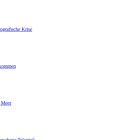
ografische Krise
ankommen
n Meer
brochene Träume“