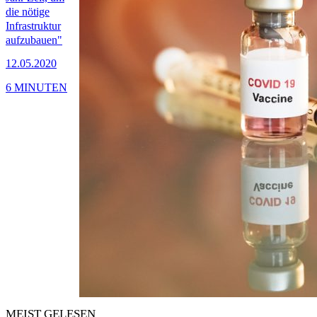
die nötige
Infrastruktur
aufzubauen"
12.05.2020
6 MINUTEN
MEIST GELESEN