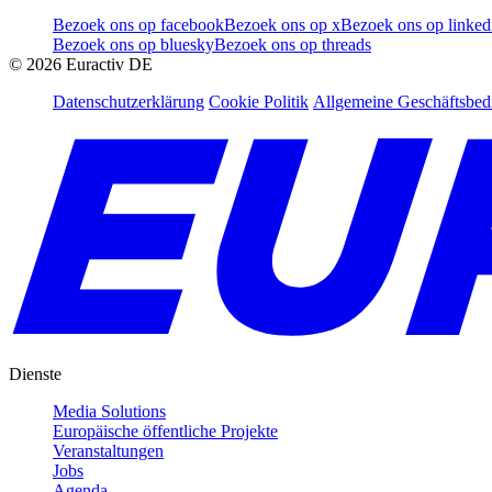
Bezoek ons op facebook
Bezoek ons op x
Bezoek ons op linked
Bezoek ons op bluesky
Bezoek ons op threads
©
2026
Euractiv DE
Datenschutzerklärung
Cookie Politik
Allgemeine Geschäftsbe
Dienste
Media Solutions
Europäische öffentliche Projekte
Veranstaltungen
Jobs
Agenda