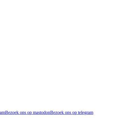
ram
Bezoek ons op mastodon
Bezoek ons op telegram