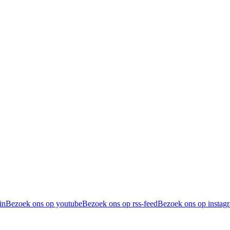
in
Bezoek ons op youtube
Bezoek ons op rss-feed
Bezoek ons op instag