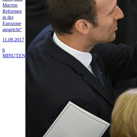
Macron
Reformen
in der
Eurozone
anspricht"
11.09.2017
6
MINUTEN