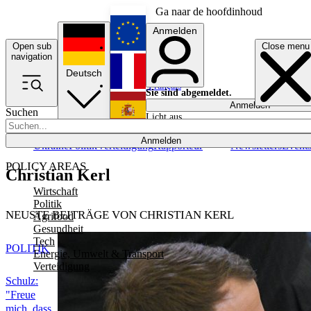
Ga naar de hoofdinhoud
Anmelden
Open sub
Close menu
English
navigation
Deutsch
Français
Sie sind abgemeldet.
Anmelden
Suchen
Licht aus
Español
Anmelden
Ukraine
Politik
Verteidigung
Rapporteur
Newsletters
Event
POLICY AREAS
Christian Kerl
Wirtschaft
Politik
NEUSTE BEITRÄGE VON CHRISTIAN KERL
Agrifood
Gesundheit
Tech
POLITIK
Energie, Umwelt & Transport
Verteidigung
Schulz:
"Freue
mich, dass