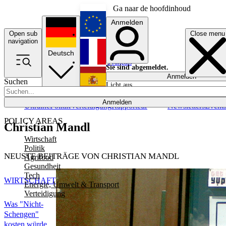
Ga naar de hoofdinhoud
Anmelden
Open sub
Close menu
English
navigation
Deutsch
Français
Sie sind abgemeldet.
Anmelden
Suchen
Licht aus
Español
Anmelden
Ukraine
Politik
Verteidigung
Rapporteur
Newsletters
Event
POLICY AREAS
Christian Mandl
Wirtschaft
Politik
NEUSTE BEITRÄGE VON CHRISTIAN MANDL
Agrifood
Gesundheit
Tech
WIRTSCHAFT
Energie, Umwelt & Transport
Verteidigung
Was "Nicht-
Schengen"
kosten würde