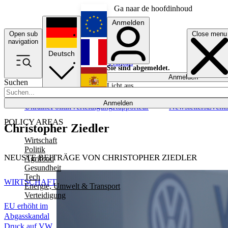
Ga naar de hoofdinhoud
Anmelden
Open sub
Close menu
English
navigation
Deutsch
Français
Sie sind abgemeldet.
Anmelden
Suchen
Licht aus
Español
Anmelden
Ukraine
Politik
Verteidigung
Rapporteur
Newsletters
Event
POLICY AREAS
Christopher Ziedler
Wirtschaft
Politik
NEUSTE BEITRÄGE VON CHRISTOPHER ZIEDLER
Agrifood
Gesundheit
Tech
WIRTSCHAFT
Energie, Umwelt & Transport
Verteidigung
EU erhöht im
Abgasskandal
Druck auf VW