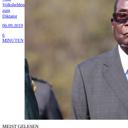
Volkshelden
zum
Diktator
06.09.2019
6
MINUTEN
MEIST GELESEN