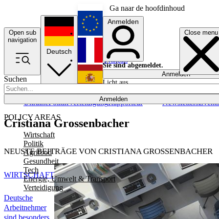
Ga naar de hoofdinhoud
Anmelden
Open sub
Close menu
English
navigation
Deutsch
Français
Sie sind abgemeldet.
Anmelden
Suchen
Licht aus
Español
Anmelden
Ukraine
Politik
Verteidigung
Rapporteur
Newsletters
Event
POLICY AREAS
Cristiana Grossenbacher
Wirtschaft
Politik
NEUSTE BEITRÄGE VON CRISTIANA GROSSENBACHER
Agrifood
Gesundheit
Tech
WIRTSCHAFT
Energie, Umwelt & Transport
Verteidigung
Deutsche
Arbeitnehmer
sind besonders