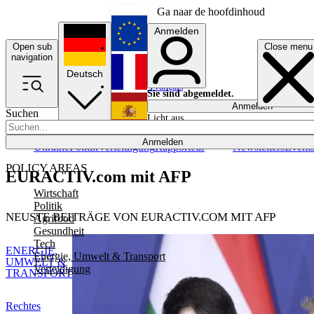
Ga naar de hoofdinhoud
Anmelden
Open sub
Close menu
English
navigation
Deutsch
Français
Sie sind abgemeldet.
Anmelden
Suchen
Licht aus
Español
Anmelden
Ukraine
Politik
Verteidigung
Rapporteur
Newsletters
Event
POLICY AREAS
EURACTIV.com mit AFP
Wirtschaft
Politik
NEUSTE BEITRÄGE VON EURACTIV.COM MIT AFP
Agrifood
Gesundheit
Tech
ENERGIE,
Energie, Umwelt & Transport
UMWELT &
Verteidigung
TRANSPORT
Rechtes