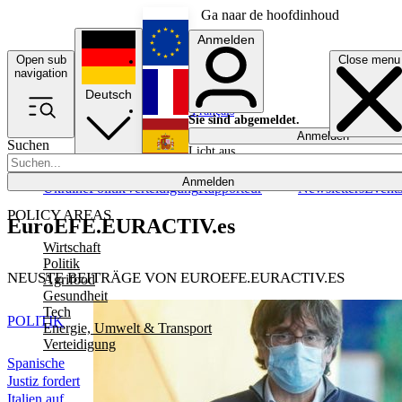
Ga naar de hoofdinhoud
Anmelden
Open sub
Close menu
English
navigation
Deutsch
Français
Sie sind abgemeldet.
Anmelden
Suchen
Licht aus
Español
Anmelden
Ukraine
Politik
Verteidigung
Rapporteur
Newsletters
Event
POLICY AREAS
EuroEFE.EURACTIV.es
Wirtschaft
Politik
NEUSTE BEITRÄGE VON EUROEFE.EURACTIV.ES
Agrifood
Gesundheit
Tech
POLITIK
Energie, Umwelt & Transport
Verteidigung
Spanische
Justiz fordert
Italien auf,