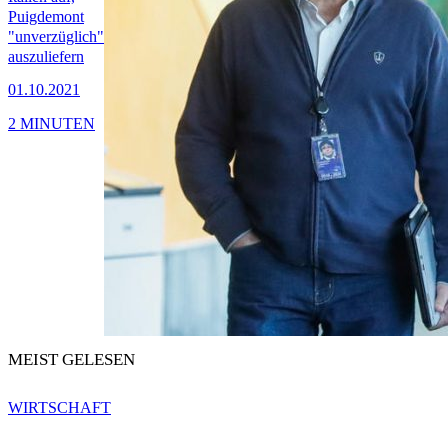
Puigdemont
"unverzüglich"
auszuliefern
01.10.2021
2 MINUTEN
MEIST GELESEN
WIRTSCHAFT