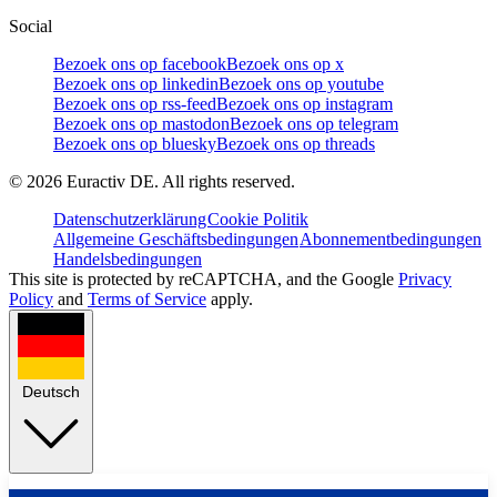
Social
Bezoek ons op facebook
Bezoek ons op x
Bezoek ons op linkedin
Bezoek ons op youtube
Bezoek ons op rss-feed
Bezoek ons op instagram
Bezoek ons op mastodon
Bezoek ons op telegram
Bezoek ons op bluesky
Bezoek ons op threads
©
2026
Euractiv DE. All rights reserved.
Datenschutzerklärung
Cookie Politik
Allgemeine Geschäftsbedingungen
Abonnementbedingungen
Handelsbedingungen
This site is protected by reCAPTCHA, and the Google
Privacy
Policy
and
Terms of Service
apply.
Deutsch