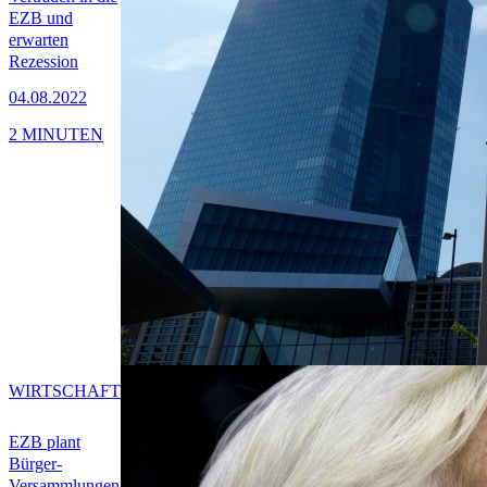
EZB und
erwarten
Rezession
04.08.2022
2 MINUTEN
WIRTSCHAFT
EZB plant
Bürger-
Versammlungen