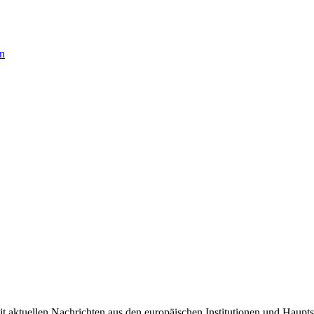
en
it aktuellen Nachrichten aus den europäischen Institutionen und Haupts