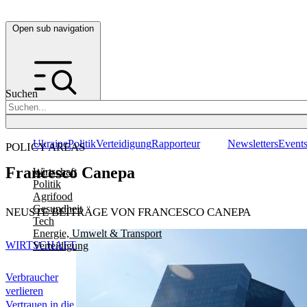
Open sub navigation
Suchen
Ukraine
Politik
Verteidigung
Rapporteur
Newsletters
Event
POLICY AREAS
Francesco Canepa
Wirtschaft
Politik
Agrifood
Gesundheit
NEUSTE BEITRÄGE VON FRANCESCO CANEPA
Tech
Energie, Umwelt & Transport
WIRTSCHAFT
Verteidigung
Verbraucher
verlieren
Vertrauen in die