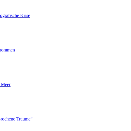
ografische Krise
ankommen
n Meer
brochene Träume“