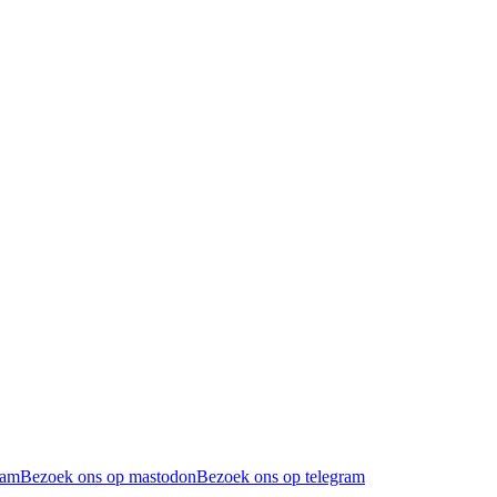
ram
Bezoek ons op mastodon
Bezoek ons op telegram