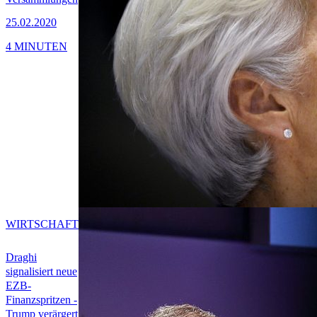
25.02.2020
4 MINUTEN
WIRTSCHAFT
Draghi
signalisiert neue
EZB-
Finanzspritzen -
Trump verärgert