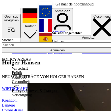
Ga naar de hoofdinhoud
Anmelden
Open sub
Close menu
English
navigation
Deutsch
Français
Sie sind abgemeldet.
Anmelden
Suchen
Licht aus
Español
Anmelden
Ukraine
Politik
Verteidigung
Rapporteur
Newsletters
Event
POLICY AREAS
Holger Hansen
Wirtschaft
Politik
NEUSTE BEITRÄGE VON HOLGER HANSEN
Agrifood
Gesundheit
Tech
WIRTSCHAFT
Energie, Umwelt & Transport
Verteidigung
Koalition:
Längere
Corona-Krise