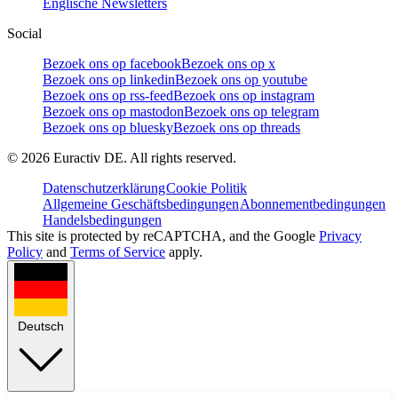
Englische Newsletters
Social
Bezoek ons op facebook
Bezoek ons op x
Bezoek ons op linkedin
Bezoek ons op youtube
Bezoek ons op rss-feed
Bezoek ons op instagram
Bezoek ons op mastodon
Bezoek ons op telegram
Bezoek ons op bluesky
Bezoek ons op threads
©
2026
Euractiv DE. All rights reserved.
Datenschutzerklärung
Cookie Politik
Allgemeine Geschäftsbedingungen
Abonnementbedingungen
Handelsbedingungen
This site is protected by reCAPTCHA, and the Google
Privacy
Policy
and
Terms of Service
apply.
Deutsch