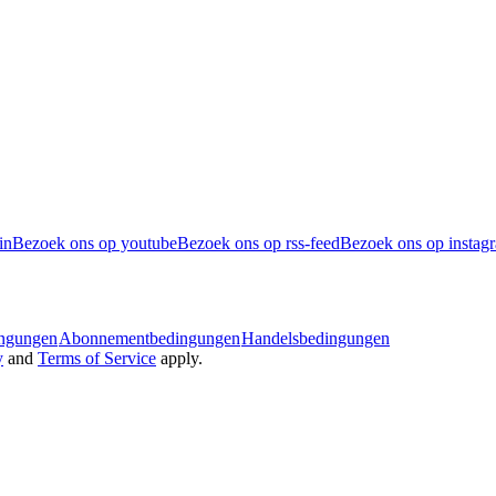
in
Bezoek ons op youtube
Bezoek ons op rss-feed
Bezoek ons op instag
ingungen
Abonnementbedingungen
Handelsbedingungen
y
and
Terms of Service
apply.