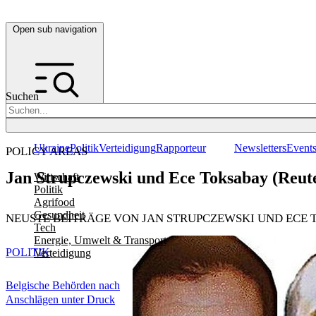
Open sub navigation
Suchen
Ukraine
Politik
Verteidigung
Rapporteur
Newsletters
Event
POLICY AREAS
Jan Strupczewski und Ece Toksabay (Reut
Wirtschaft
Politik
Agrifood
Gesundheit
NEUSTE BEITRÄGE VON JAN STRUPCZEWSKI UND ECE 
Tech
Energie, Umwelt & Transport
POLITIK
Verteidigung
Belgische Behörden nach
Anschlägen unter Druck