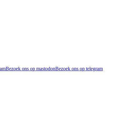
ram
Bezoek ons op mastodon
Bezoek ons op telegram