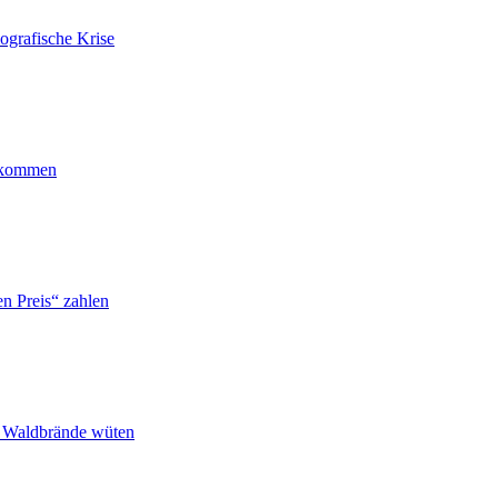
ografische Krise
ankommen
n Preis“ zahlen
n Waldbrände wüten