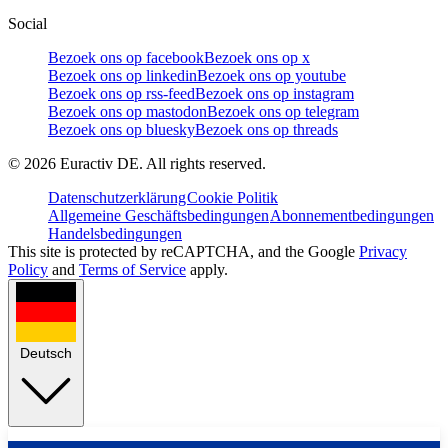
Social
Bezoek ons op facebook
Bezoek ons op x
Bezoek ons op linkedin
Bezoek ons op youtube
Bezoek ons op rss-feed
Bezoek ons op instagram
Bezoek ons op mastodon
Bezoek ons op telegram
Bezoek ons op bluesky
Bezoek ons op threads
©
2026
Euractiv DE. All rights reserved.
Datenschutzerklärung
Cookie Politik
Allgemeine Geschäftsbedingungen
Abonnementbedingungen
Handelsbedingungen
This site is protected by reCAPTCHA, and the Google
Privacy
Policy
and
Terms of Service
apply.
Deutsch