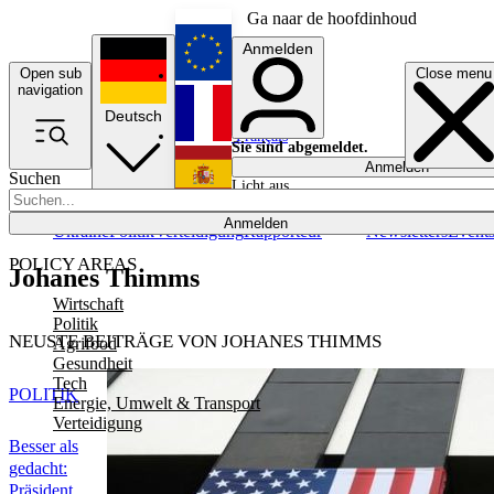
Ga naar de hoofdinhoud
Anmelden
Open sub
Close menu
English
navigation
Deutsch
Français
Sie sind abgemeldet.
Anmelden
Suchen
Licht aus
Español
Anmelden
Ukraine
Politik
Verteidigung
Rapporteur
Newsletters
Event
POLICY AREAS
Johanes Thimms
Wirtschaft
Politik
NEUSTE BEITRÄGE VON JOHANES THIMMS
Agrifood
Gesundheit
Tech
POLITIK
Energie, Umwelt & Transport
Verteidigung
Besser als
gedacht:
Präsident