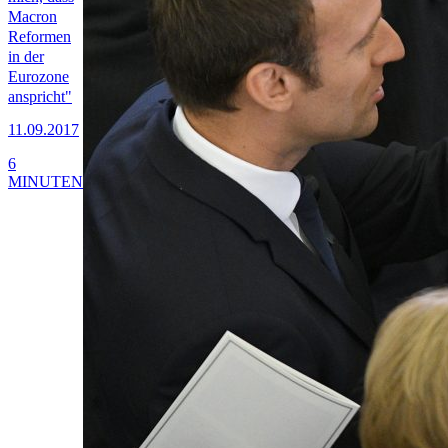
Macron
Reformen
in der
Eurozone
anspricht"
11.09.2017
6
MINUTEN