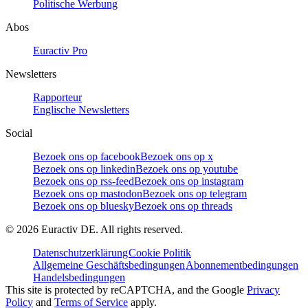
Politische Werbung
Abos
Euractiv Pro
Newsletters
Rapporteur
Englische Newsletters
Social
Bezoek ons op facebook
Bezoek ons op x
Bezoek ons op linkedin
Bezoek ons op youtube
Bezoek ons op rss-feed
Bezoek ons op instagram
Bezoek ons op mastodon
Bezoek ons op telegram
Bezoek ons op bluesky
Bezoek ons op threads
©
2026
Euractiv DE. All rights reserved.
Datenschutzerklärung
Cookie Politik
Allgemeine Geschäftsbedingungen
Abonnementbedingungen
Handelsbedingungen
This site is protected by reCAPTCHA, and the Google
Privacy
Policy
and
Terms of Service
apply.