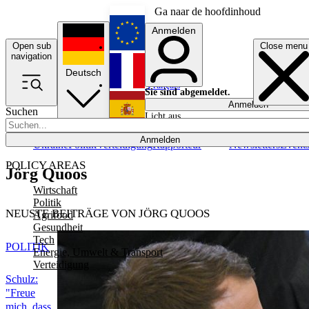
Ga naar de hoofdinhoud
Anmelden
Open sub
Close menu
English
navigation
Deutsch
Français
Sie sind abgemeldet.
Anmelden
Suchen
Licht aus
Español
Anmelden
Ukraine
Politik
Verteidigung
Rapporteur
Newsletters
Event
POLICY AREAS
Jörg Quoos
Wirtschaft
Politik
NEUSTE BEITRÄGE VON JÖRG QUOOS
Agrifood
Gesundheit
Tech
POLITIK
Energie, Umwelt & Transport
Verteidigung
Schulz:
"Freue
mich, dass