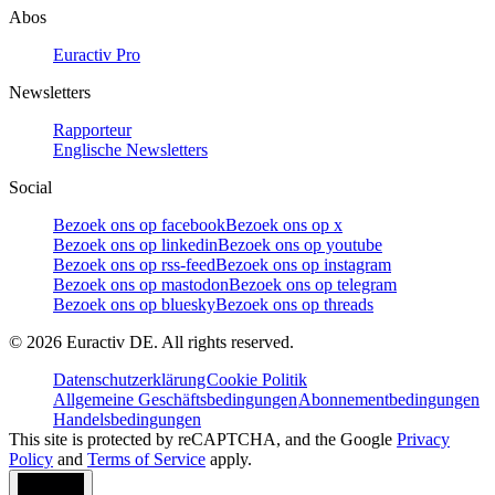
Abos
Euractiv Pro
Newsletters
Rapporteur
Englische Newsletters
Social
Bezoek ons op facebook
Bezoek ons op x
Bezoek ons op linkedin
Bezoek ons op youtube
Bezoek ons op rss-feed
Bezoek ons op instagram
Bezoek ons op mastodon
Bezoek ons op telegram
Bezoek ons op bluesky
Bezoek ons op threads
©
2026
Euractiv DE. All rights reserved.
Datenschutzerklärung
Cookie Politik
Allgemeine Geschäftsbedingungen
Abonnementbedingungen
Handelsbedingungen
This site is protected by reCAPTCHA, and the Google
Privacy
Policy
and
Terms of Service
apply.