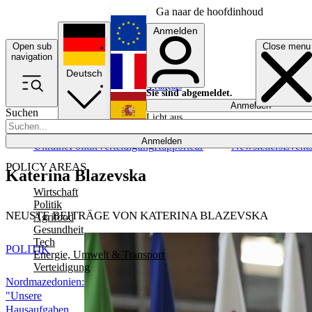
Ga naar de hoofdinhoud
Anmelden
Open sub
Close menu
English
navigation
Deutsch
Français
Sie sind abgemeldet.
Anmelden
Suchen
Licht aus
Español
Anmelden
Ukraine
Politik
Verteidigung
Rapporteur
Newsletters
Event
POLICY AREAS
Katerina Blazevska
Wirtschaft
Politik
NEUSTE BEITRÄGE VON KATERINA BLAZEVSKA
Agrifood
Gesundheit
Tech
POLITIK
Energie, Umwelt & Transport
Verteidigung
Nordmazedonien:
"Unsere
Hausaufgaben