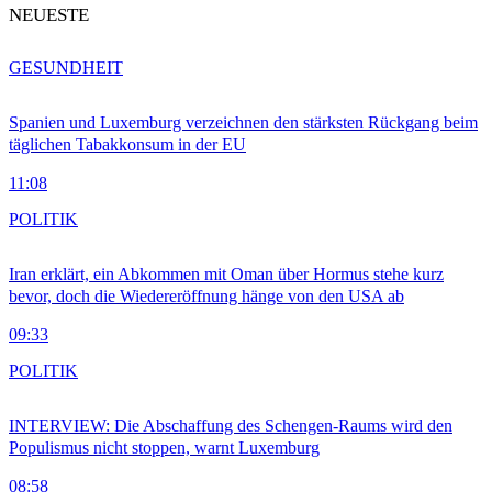
NEUESTE
GESUNDHEIT
Spanien und Luxemburg verzeichnen den stärksten Rückgang beim
täglichen Tabakkonsum in der EU
11:08
POLITIK
Iran erklärt, ein Abkommen mit Oman über Hormus stehe kurz
bevor, doch die Wiedereröffnung hänge von den USA ab
09:33
POLITIK
INTERVIEW: Die Abschaffung des Schengen-Raums wird den
Populismus nicht stoppen, warnt Luxemburg
08:58