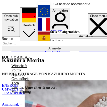
Ga naar de hoofdinhoud
Anmelden
Open sub
Close menu
English
navigation
Deutsch
Français
Sie sind abgemeldet.
Anmelden
Suchen
Licht aus
Español
Anmelden
Ukraine
Politik
Verteidigung
Rapporteur
Newsletters
Event
POLICY AREAS
Kazuhiro Morita
Wirtschaft
Politik
NEUSTE BEITRÄGE VON KAZUHIRO MORITA
Agrifood
Gesundheit
Tech
ENERGIE,
Energie, Umwelt & Transport
UMWELT &
Verteidigung
TRANSPORT
Ammoniak –