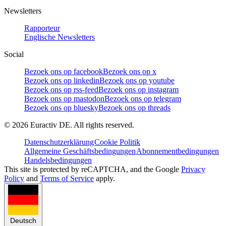
Newsletters
Rapporteur
Englische Newsletters
Social
Bezoek ons op facebook
Bezoek ons op x
Bezoek ons op linkedin
Bezoek ons op youtube
Bezoek ons op rss-feed
Bezoek ons op instagram
Bezoek ons op mastodon
Bezoek ons op telegram
Bezoek ons op bluesky
Bezoek ons op threads
©
2026
Euractiv DE. All rights reserved.
Datenschutzerklärung
Cookie Politik
Allgemeine Geschäftsbedingungen
Abonnementbedingungen
Handelsbedingungen
This site is protected by reCAPTCHA, and the Google
Privacy
Policy
and
Terms of Service
apply.
Deutsch