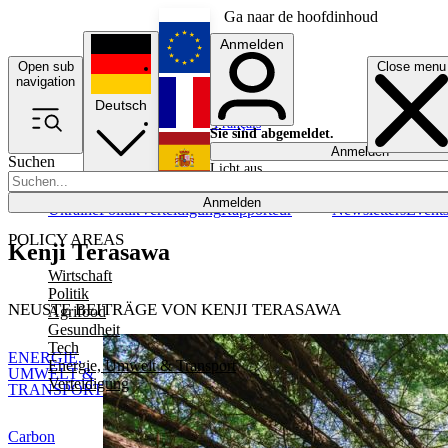
Ga naar de hoofdinhoud
Anmelden
Open sub
Close menu
English
navigation
Deutsch
Français
Sie sind abgemeldet.
Anmelden
Suchen
Licht aus
Español
Anmelden
Ukraine
Politik
Verteidigung
Rapporteur
Newsletters
Event
POLICY AREAS
Kenji Terasawa
Wirtschaft
Politik
NEUSTE BEITRÄGE VON KENJI TERASAWA
Agrifood
Gesundheit
Tech
ENERGIE,
Energie, Umwelt & Transport
UMWELT &
Verteidigung
TRANSPORT
Carbon