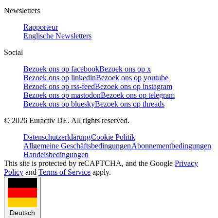
Newsletters
Rapporteur
Englische Newsletters
Social
Bezoek ons op facebook
Bezoek ons op x
Bezoek ons op linkedin
Bezoek ons op youtube
Bezoek ons op rss-feed
Bezoek ons op instagram
Bezoek ons op mastodon
Bezoek ons op telegram
Bezoek ons op bluesky
Bezoek ons op threads
©
2026
Euractiv DE. All rights reserved.
Datenschutzerklärung
Cookie Politik
Allgemeine Geschäftsbedingungen
Abonnementbedingungen
Handelsbedingungen
This site is protected by reCAPTCHA, and the Google
Privacy
Policy
and
Terms of Service
apply.
Deutsch