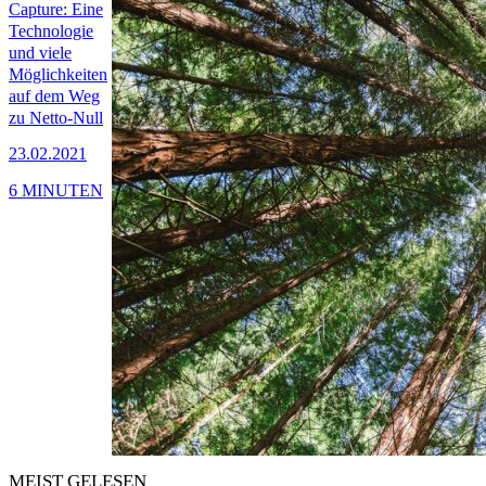
Capture: Eine
Technologie
und viele
Möglichkeiten
auf dem Weg
zu Netto-Null
23.02.2021
6 MINUTEN
MEIST GELESEN